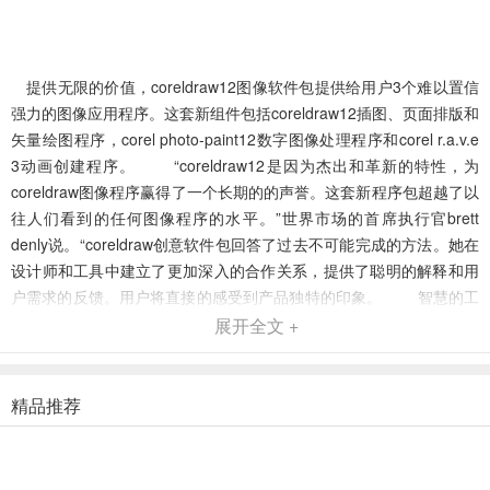
提供无限的价值，coreldraw12图像软件包提供给用户3个难以置信
强力的图像应用程序。这套新组件包括coreldraw12插图、页面排版和
矢量绘图程序，corel photo-paint12数字图像处理程序和corel r.a.v.e
3动画创建程序。 “coreldraw12是因为杰出和革新的特性，为
coreldraw图像程序赢得了一个长期的的声誉。这套新程序包超越了以
往人们看到的任何图像程序的水平。”世界市场的首席执行官brett
denly说。“coreldraw创意软件包回答了过去不可能完成的方法。她在
设计师和工具中建立了更加深入的合作关系，提供了聪明的解释和用
户需求的反馈。用户将直接的感受到产品独特的印象。 智慧的工
具将减少设计时间和提高工作效率。
展开全文 +
精品推荐
coreldraw12通过引入智慧的工具使快速创作的进程变得更加容易。
这些新的工具，整合了节约时间和增强并改进了corel富有盛名的文件
兼容性，保证了截止时间到来前的重要性。