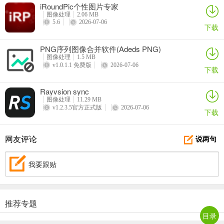
iRoundPic个性图片专家
图像处理
2.06 MB
5.6
2026-07-06
下载
PNG序列图像合并软件(Adeds PNG)
图像处理
1.5 MB
v1.0.1.1 免费版
2026-07-06
下载
Rayvsion sync
图像处理
11.29 MB
v1.2.3.5官方正式版
2026-07-06
下载
宝马游戏
网友评论
说两句
休闲益智
40M
v868.54
2026-07-04
我要跟贴
公牛汇棋牌
动作射击
06M
v294.37
2026-07-02
推荐专题
壹张棋牌
目录
策略游戏
95M