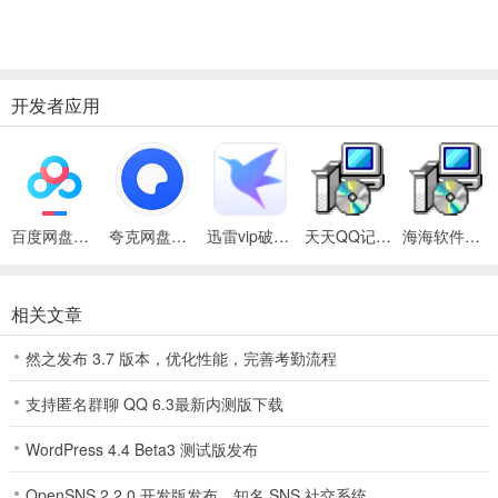
开发者应用
corelDRAW 12 为本站精心精简绿化的 CorelDRAW 12 简体中文版版
使用中有先将文件解压到任意目录，运行“安装.bat” 一个名字叫 "安
百度网盘绿色免安装Pc电脑版
夸克网盘官方正式版
迅雷vip破解版永久会员2024版
天天QQ记牌器 V2.70 绿色版
海海软件PDF阅读器精简版 V1.4.2.0
装" 的MSDOS程序，然后运行“Programs”目录中的“CorelDRW.exe”
即可，考虑到绿化中添加到注册表里的东西比较大，故同时制作了一
个卸载文件“卸载.reg”，当你不想使用“CorelDRAW 12 绿色软件站专
相关文章
用版（第一版）”时，
然之发布 3.7 版本，优化性能，完善考勤流程
支持匿名群聊 QQ 6.3最新内测版下载
运行“卸载.reg” 即可清除注册表中绝大部分和“CorelDRAW”相关的内
WordPress 4.4 Beta3 测试版发布
容，再次使用时，仅需要按一次 “绿化.bat”，是不是很方便呵：）
OpenSNS 2.2.0 开发版发布，知名 SNS 社交系统