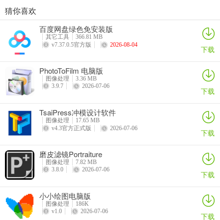
猜你喜欢
微型离线地图地理信息标注绘制系统平台
OrionH Plus
图像编辑器(LazPaint)
Virtual Painter(虚拟油画大师)
百度网盘绿色免安装版
详情
详情
详情
详情
其它工具
366.81 MB
v7.37.0.5官方版
2026-08-04
下载
PhotoToFilm 电脑版
图像处理
3.36 MB
3.9.7
2026-07-06
下载
TsaiPress冲模设计软件
图像处理
17.65 MB
v4.3官方正式版
2026-07-06
下载
磨皮滤镜Portraiture
图像处理
7.82 MB
3.8.0
2026-07-06
下载
小小绘图电脑版
图像处理
186K
v1.0
2026-07-06
下载