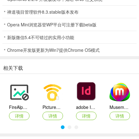
禅道项目管理软件8.3.stable版本发布
Opera Mini浏览器登WP平台可注册下载beta版
绿色版本不需要安装。下载解压直接就可以运行。
新版微信5.4不可错过的实用小功能
Chrome开发版更新为Win7提供Chrome OS模式
有网友反应一定要解压到 D:盘才能运行，如果您不能运行可以试试
相关下载
FireAlpaca
PictureEcho(删除重复照片工具)
adobe InDesign2021中文版
Musemage(图像处理软件)
详情
详情
详情
详情