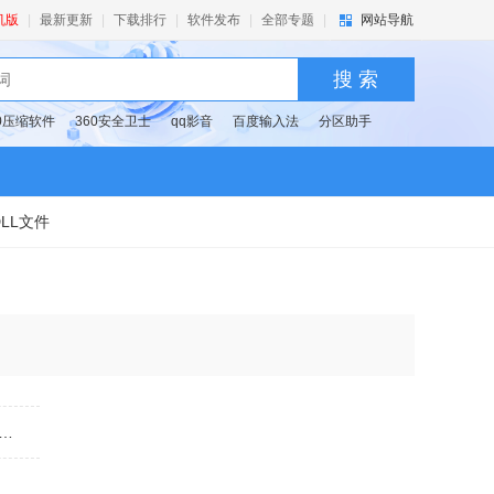
机版
|
最新更新
|
下载排行
|
软件发布
|
全部专题
|
网站导航
搜 索
60压缩软件
360安全卫士
qq影音
百度输入法
分区助手
DLL文件
 Disk Info(磁盘信息查看工具)v4.2.1.0 官方绿色版