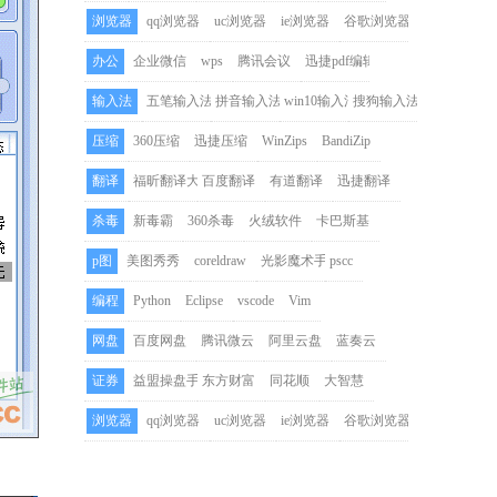
浏览器
qq浏览器
uc浏览器
ie浏览器
谷歌浏览器
办公
企业微信
wps
腾讯会议
迅捷pdf编辑器
输入法
五笔输入法
拼音输入法
win10输入法
搜狗输入法
压缩
360压缩
迅捷压缩
WinZips
BandiZip
翻译
福昕翻译大师
百度翻译
有道翻译
迅捷翻译
杀毒
新毒霸
360杀毒
火绒软件
卡巴斯基
p图
美图秀秀
coreldraw
光影魔术手
pscc
编程
Python
Eclipse
vscode
Vim
网盘
百度网盘
腾讯微云
阿里云盘
蓝奏云
证券
益盟操盘手
东方财富
同花顺
大智慧
浏览器
qq浏览器
uc浏览器
ie浏览器
谷歌浏览器