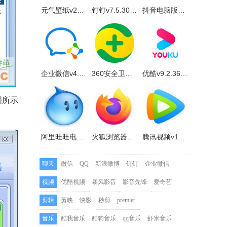
元气壁纸v2023.5.25.873官方正式版
钉钉v7.5.30官方正式版
抖音电脑版v2.2.2 官方正式版
企业微信v4.1.16.6007官方正式版
360安全卫士官方版v14.0.1.1141官方正式版
优酷v9.2.36.1001官方正式版
图所示
阿里旺旺电脑版v10.01.03C官方正式版
火狐浏览器电脑版(Firefox)v123.0.1
腾讯视频v11.84.9528.0官方正式版
聊天
微信
QQ
新浪微博
钉钉
企业微信
视频
优酷视频
暴风影音
影音先锋
爱奇艺
剪辑
剪映
快影
秒剪
premier
音乐
酷我音乐
酷狗音乐
qq音乐
虾米音乐