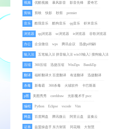
视频
优酷视频
暴风影音
影音先锋
爱奇艺
剪辑
剪映
快影
秒剪
premier
音乐
酷我音乐
酷狗音乐
qq音乐
虾米音乐
浏览器
qq浏览器
uc浏览器
ie浏览器
谷歌浏览器
办公
企业微信
wps
腾讯会议
迅捷pdf编辑器
输入法
五笔输入法
拼音输入法
win10输入法
搜狗输入法
压缩
360压缩
迅捷压缩
WinZips
BandiZip
翻译
福昕翻译大师
百度翻译
有道翻译
迅捷翻译
杀毒
新毒霸
360杀毒
火绒软件
卡巴斯基
p图
美图秀秀
coreldraw
光影魔术手
pscc
编程
Python
Eclipse
vscode
Vim
网盘
百度网盘
腾讯微云
阿里云盘
蓝奏云
证券
益盟操盘手
东方财富
同花顺
大智慧