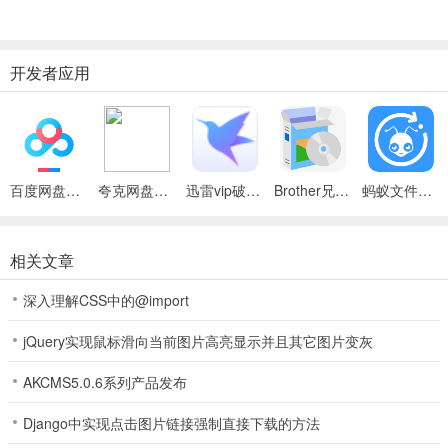
根据大家的需求，让软件变得越来越好用，满足不同人在时间管
理等方面的各种需要。
开发者应用
6、黑名单功能：可以把那些容易分散注意力、浪费时间或者有不
良影响的网站及应用列入黑名单。一旦列入，在设定时间内就无法访
问，帮助避开干扰。
7、白名单功能：能够设置白名单，把工作、学习等必需的网站和
百度网盘绿色免安装Pc电脑版
夸克网盘官方正式版
迅雷vip破解版永久会员2024版
Brother兄弟 MFC-8480DN多功能一体机ISIS驱动
蚂蚁文件（数据恢复大师）
应用放进去。
只有在白名单里的项目才能正常访问，筛选出必要的工具和资
相关文章
源。
8、时间追踪记录：能详细记录在各个网站、应用上花费的时间。
深入理解CSS中的@import
通过分析这些记录，清楚了解自己的时间都花在哪了，找到时间
jQuery实现鼠标滑向当前图片高亮显示并且其它图片变灰
浪费的地方，进而调整使用习惯。
AKCMS5.0.6系列产品发布
9、时间限制调度：能按照不同场景和需求，灵活设定在特定时间
Django中实现点击图片链接强制直接下载的方法
段内对各类网站、应用的访问时间限制。