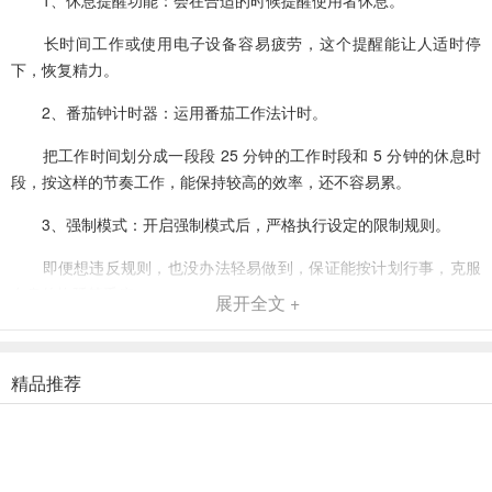
1、休息提醒功能：会在合适的时候提醒使用者休息。
长时间工作或使用电子设备容易疲劳，这个提醒能让人适时停
下，恢复精力。
2、番茄钟计时器：运用番茄工作法计时。
把工作时间划分成一段段 25 分钟的工作时段和 5 分钟的休息时
段，按这样的节奏工作，能保持较高的效率，还不容易累。
3、强制模式：开启强制模式后，严格执行设定的限制规则。
即便想违反规则，也没办法轻易做到，保证能按计划行事，克服
自身的拖延等毛病。
展开全文 +
4、密码保护：设置密码，防止别人随意更改软件设置或突破限
制。
精品推荐
只有知道密码的人才能操作软件，保证使用的自主性和安全性。
5、功能持续改进：开发团队留意使用者的反馈，不断创建和完善
功能。