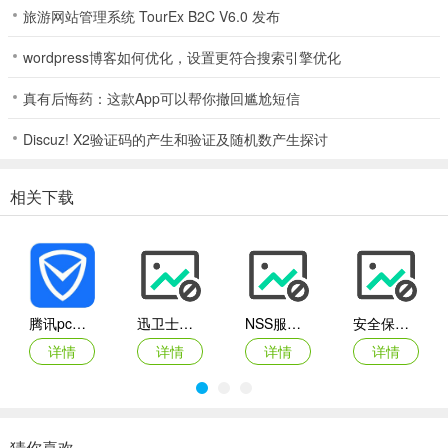
比如工作时限制娱乐应用使用时间，休息时适当放宽，实现对时
旅游网站管理系统 TourEx B2C V6.0 发布
间的精细管理。
wordpress博客如何优化，设置更符合搜索引擎优化
FocusMe软件特色
真有后悔药：这款App可以帮你撤回尴尬短信
1、提高生产力
Discuz! X2验证码的产生和验证及随机数产生探讨
(1)为你的工作日制定一份时间表，确保你完成重要的事情
(2)每天或每小时在任何网站或应用程序上限制您的时间，并轻松
相关下载
地每天节省2个小时
(3)避免多任务，更有效地提升工作25%
2、掌握你的时间
腾讯pc电脑管家
迅卫士电脑版
NSS服务器安全工具
安全保密检查工具 7.0 绿色版
FocusMe 在后台运行，以减少网站和应用程序的干扰，可以设置
屏幕时间限制，并安排专注的工作。您可以选择要阻止的内容和时间
详情
详情
详情
详情
- 如果您想要额外的功能，可以使用强制模式锁定您的设置。凭借内
置的番茄钟计时器、休息提醒和实时进度跟踪，FocusMe 是您的数字
工作生产力教练
猜你喜欢