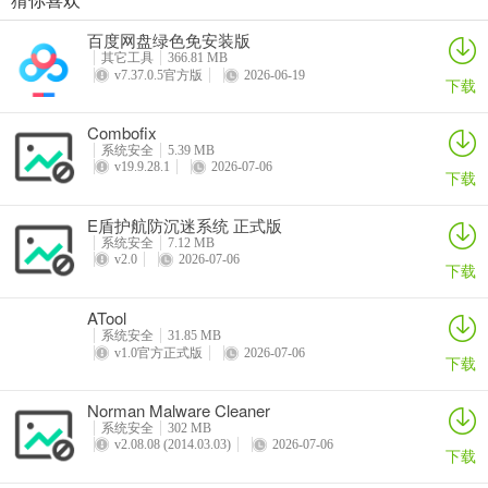
FocusMe安装步骤
Prey设备防盗
百度卫士
PC-Cillin 中国区病毒码
360安全卫士电脑版
百度网盘绿色免安装版
1、在爱吾下载站下载最新安装包，按提示安装
详情
详情
详情
详情
其它工具
366.81 MB
v7.37.0.5官方版
2026-06-19
下载
2、安装进行中，完成即可使用
Combofix
系统安全
5.39 MB
v19.9.28.1
2026-07-06
下载
E盾护航防沉迷系统 正式版
系统安全
7.12 MB
v2.0
2026-07-06
下载
ATool
系统安全
31.85 MB
v1.0官方正式版
2026-07-06
下载
Norman Malware Cleaner
系统安全
302 MB
v2.08.08 (2014.03.03)
2026-07-06
下载