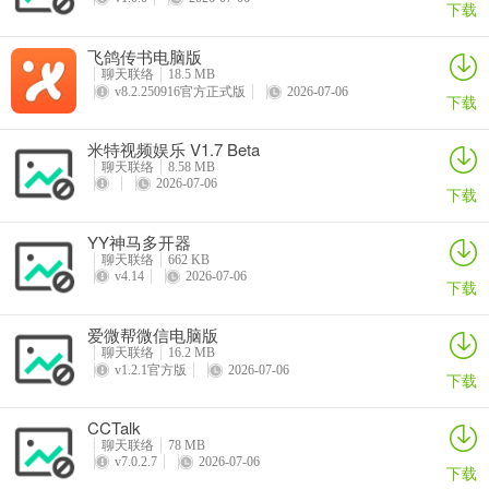
下载
2、摇一摇、查看附近的人，世界不再有陌生人。
飞鸽传书电脑版
3、公众帐号，用微信关注明星、看新闻、设提醒…
聊天联络
18.5 MB
v8.2.250916官方正式版
2026-07-06
下载
4、游戏中心，和朋友们一起在微信玩游戏。
米特视频娱乐 V1.7 Beta
5、表情商店，有趣好玩的表情在这里。
聊天联络
8.58 MB
2026-07-06
下载
6、可以发语音、文字消息、表情、图片、视频。30m流量可以收
发上千条语音，省电省流量。
YY神马多开器
聊天联络
662 KB
【软件截图】
v4.14
2026-07-06
下载
爱微帮微信电脑版
聊天联络
16.2 MB
v1.2.1官方版
2026-07-06
下载
CCTalk
聊天联络
78 MB
v7.0.2.7
2026-07-06
下载