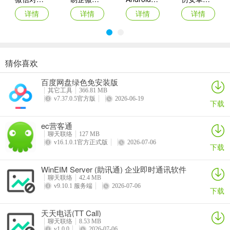
详情
详情
详情
详情
【软件功能】
1.你可以在电脑上登录手机微信
猜你喜欢
微信记录恢复助手
维泰微信机器人软件
Android 仿微信下拉录制视频
Android 高仿微信导航页开门效果源码
2.你可以在电脑上跟所有微信好友聊天
百度网盘绿色免安装版
详情
详情
详情
详情
其它工具
366.81 MB
3.你可以全球范围内查找任何地点使用微信
v7.37.0.5官方版
2026-06-19
下载
4.你可以查找指定帐号
ec营客通
5.你可以使用微信摇一摇功能
聊天联络
127 MB
v16.1.0.1官方正式版
2026-07-06
下载
6. QQ浏览器微信版，对于图片、文字、链接，以及文档等资料
的分享，可通过拖拽实现。
WinEIM Server (助讯通) 企业即时通讯软件
聊天联络
42.4 MB
7. 微信主界面以侧边栏形式展示聊天联系人，与网页左右并存。
v9.10.1 服务端
2026-07-06
下载
【功能介绍】
天天电话(TT Call)
聊天联络
8.53 MB
1、朋友圈，跟朋友们分享生活点滴。
v1.0.0
2026-07-06