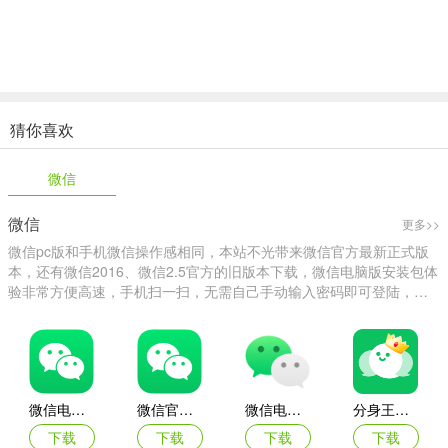
2、搜索表情
猜你喜欢
可以在聊天中搜索表情
微信
微信
更多>>
微信pc版和手机微信操作感相同，本站不光带来微信官方最新正式版
本，还有微信2016、微信2.5官方的旧版本下载，微信电脑版安装包体
验非常方便高速，手机扫一扫，无需自己手动输入密码即可登陆，便
利快捷，清爽的页面设置，让众多用户感受到简洁的聊天感受，屏幕
截图、文件同步以及数据备份都可以一键操作，在聊天中感受到极大
的便利，感兴趣的小伙
微信电脑版
微信官网版
微信电脑版32位
分身王者电脑版(微信多开助手)
下载
下载
下载
下载
3、桌面锁定