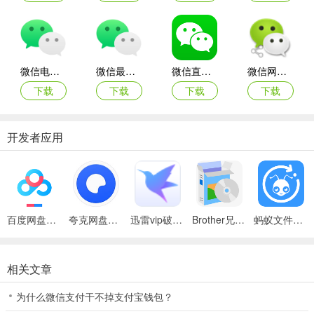
微信新增锁定功能
微信电脑版
微信最新版
微信直播手机版
微信网页分享插件
下载
下载
下载
下载
开发者应用
百度网盘绿色免安装Pc电脑版
夸克网盘官方正式版
迅雷vip破解版永久会员2024版
Brother兄弟 MFC-8480DN多功能一体机ISIS驱动
蚂蚁文件（数据恢复大师）
4、文字提取与翻译
可以提取和翻译图片中的文字内容
相关文章
为什么微信支付干不掉支付宝钱包？