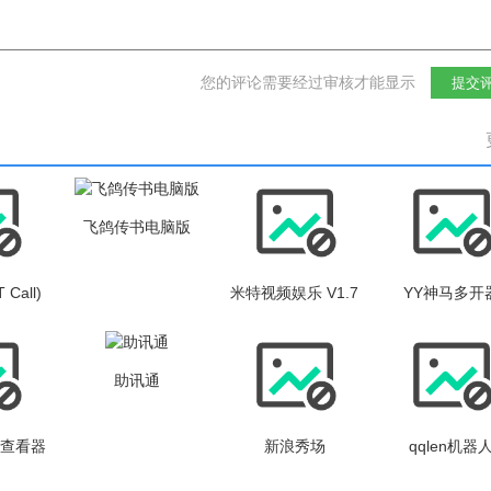
您的评论需要经过审核才能显示
提交
飞鸽传书电脑版
Call)
米特视频娱乐 V1.7
YY神马多开
Beta
助讯通
码查看器
新浪秀场
qqlen机器