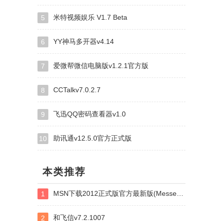
米特视频娱乐 V1.7 Beta
5
YY神马多开器v4.14
6
爱微帮微信电脑版v1.2.1官方版
7
CCTalkv7.0.2.7
8
飞迅QQ密码查看器v1.0
9
助讯通v12.5.0官方正式版
10
本类推荐
MSN下载2012正式版官方最新版(Messenger2009)v14.0.8117.416
1
和飞信v7.2.1007
2