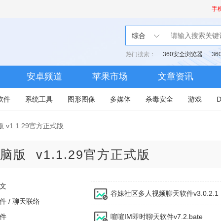
手
综合
热门搜索：
360安全浏览器
3
安卓频道
苹果市场
文章资讯
软件
系统工具
图形图像
多媒体
杀毒安全
游戏
 v1.1.29官方正式版
脑版
v1.1.29官方正式版
文
谷妹社区多人视频聊天软件v3.0.2.1
件 / 聊天联络
件
喧喧IM即时聊天软件v7.2.bate