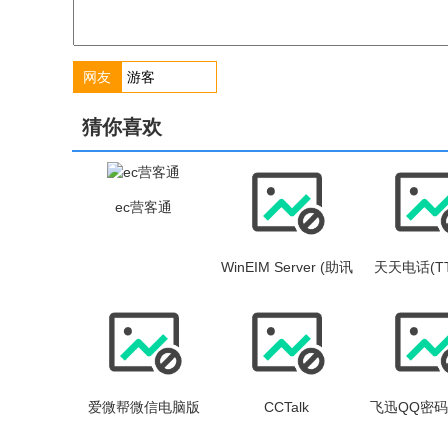
网友
猜你喜欢
ec营客通
WinEIM Server (助讯
天天电话(TT 
通) 企业即时通讯软
件
爱微帮微信电脑版
CCTalk
飞迅QQ密