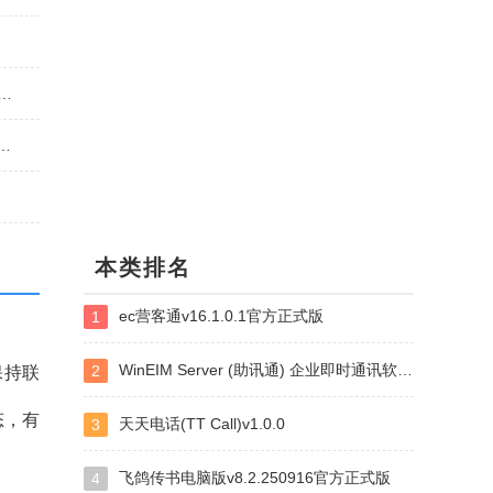
新版
pe全自动翻译中英日语聊天软件4.90
唱吧互粉聊天软件)v3.0.1218 电脑版
本类排名
ec营客通v16.1.0.1官方正式版
1
WinEIM Server (助讯通) 企业即时通讯软件v9.10.1 服务端
2
保持联
态，有
天天电话(TT Call)v1.0.0
3
飞鸽传书电脑版v8.2.250916官方正式版
4