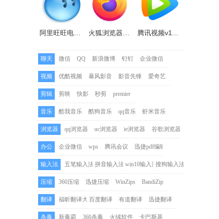
阿里旺旺电脑版v10.01.03C官方正式版
火狐浏览器电脑版(Firefox)v123.0.1
腾讯视频v11.84.9528.0官方正式版
聊天
微信
QQ
新浪微博
钉钉
企业微信
视频
优酷视频
暴风影音
影音先锋
爱奇艺
剪辑
剪映
快影
秒剪
premier
音乐
酷我音乐
酷狗音乐
qq音乐
虾米音乐
浏览器
qq浏览器
uc浏览器
ie浏览器
谷歌浏览器
办公
企业微信
wps
腾讯会议
迅捷pdf编辑器
输入法
五笔输入法
拼音输入法
win10输入法
搜狗输入法
压缩
360压缩
迅捷压缩
WinZips
BandiZip
翻译
福昕翻译大师
百度翻译
有道翻译
迅捷翻译
杀毒
新毒霸
360杀毒
火绒软件
卡巴斯基