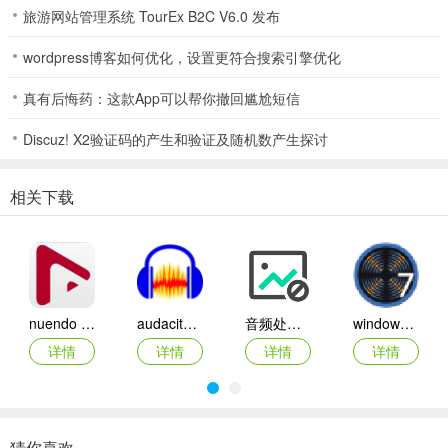
COOLEDITPRO2.0及其插件。安装好cooleditpro2.0后，再把插件安
旅游网站管理系统 TourEx B2C V6.0 发布
装到安装目录下的子目录中，新建一个名曰“DX”的文件夹，把所有的
插件都安装释放到这里。打开cooleditpro2.0后，会自动建立一个新的
wordpress博客如何优化，设置更符合搜索引擎优化
工程。
真有后悔药：这款App可以帮你撤回尴尬短信
2、大家看到，我标注的红色1是多轨与单轨切换的按钮。红色标注2
Discuz! X2验证码的产生和验证及随机数产生探讨
是表示你在录音时要点亮“R”“S”“M”中的“R”，这表示此轨是在录音范
围之中。
相关下载
点击录音键（红色标注3）就可以开始录下你的声音了。
3、在第三轨处点亮R，点击录音键，不要出声，先录下一段空白的噪
音文件，不需要很长，
录制完后双击进入单轨模式，选择效果－噪音消除－降噪器，选择噪
nuendo 13(音频处理软件)
audacity(音频处理软件)
音频处理软件(VinylStudio)
windows强大音频处理工具
音采样，点击“关闭”。回到多轨模式下删除此轨。
详情
详情
详情
详情
4、右键单击一轨，插入一个音频文件，注意，这个音频文件就是你的
音乐伴奏文件，可以是mp3，也可以是wav等其它音乐文件的格式。
在第二轨处，把R点亮，点击下面的红色录音键就可以开始跟唱了。
猜你喜欢