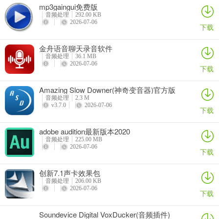
mp3gaingui免费版
中已经有很多种选项可供你选择，也可以自己调，点击确定完成这一
音频处理
292.00 KB
步。然后再打开waveC4，重复以上步骤。
2026-07-06
下载
8、加混响。我们现在录制的声音还是很干巴的，没有一点混响，现在
金舟语音聊天录音软件
我们要通过效果－DirectX－Utlrafunkfx中的ReverbR3来给你的声音
音频处理
36.1 MB
2026-07-06
加上混响。
下载
9、怎么样？听到了吗？满意吗？还可以是吗？如果觉得你录制的声音
Amazing Slow Downer(神奇变音器)官方版
音量偏小，那么就右键点击“调整音频块音量”，直到两轨的声音达到
音频处理
2.3 M
v3.7.0
2026-07-06
你满意的程度为止。
下载
下面就把这两个音轨混缩成一个音轨吧。在第三轨上右键单击，弹出
adobe audition最新版本2020
菜单中选择“混缩所有波形文件”。
音频处理
225.00 MB
2026-07-06
下载
10、ok，现在两轨的声音已经合并了，再双击第三轨，进入单轨模式
下，选择菜单中的“文件”－“另存为”，找到.mp3或者是.wma了吗？
创新7.1声卡效果包
音频处理
206.00 KB
给你的文件起个名吧，比如：天黑黑.mp3，指定好一个存放mp3的路
2026-07-06
下载
径，点击确定。打开winamp听听你的声音能不能和歌星比。
Soundevice Digital VoxDucker(音频插件)