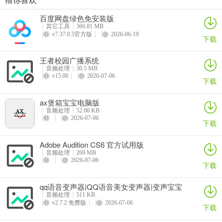
5、录制完成之后，你可以听听你录下的声音是不是干巴巴的？很难听
MAGIX Sequoia音频处理工具
stereo tool(音频处理制作软件)官方版
Foobar2000 音频处理工具
GranuLab(粒子音频处理器)
吧？呵呵，都这样，没有加任何效果嘛。
百度网盘绿色免安装版
详情
详情
详情
详情
其它工具
366.81 MB
好，现在我们来给你的声音进行一下润色吧。右键点击你录制声音所
v7.37.0.5官方版
2026-06-19
下载
在的轨道，点击波形编辑进入单轨模式。
王者校园广播系统
6、我们录制的声音首先要进行降噪，虽然录制环境要保持安静，但还
音频处理
30.5 MB
v15.00
2026-07-06
是会有很多杂音的。
下载
点击效果中的降噪器，我们在上面已经进行过了环境的噪音采样，此
ax煲箱宝宝电脑版
时只需点击“确定”，降噪器就会自动消除你录制声音中的环境噪音，
音频处理
52.00 KB
2026-07-06
下载
你也可以打开“预览”自己拖动直线来进行调整直到满意为止。
Adobe Audition CS6 官方试用版
7、现在，我们来给你的干巴声音加效果了，刷新一下你的效果列表，
音频处理
269 MB
你会发现在DirectX下多了很多的选项，这就是我们刚才安装的插件。
2026-07-06
下载
首先进行高音激励，然后再做压限，压限就是把你的声音通过处理后
qq语音变声器|QQ语音美女变声器|变声宝宝
变的更加均衡，来保持一致连贯，不会声音忽大忽小。
音频处理
511 KB
v2.7.2 免费版
2026-07-06
下载
做压限的话就用waveC4好了。用Utlrafunkfx中的compressor插件也
可以起到压限的作用，先点击BBESonicMaxizer，点击预览，在预置