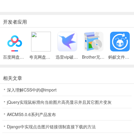
另外，它还可以在AIF、AU、MP3、Raw PCM、SAM、VOC、
VOX、WAV等文件格式之间进行转换，并且能够保存为RealAudio格
式。
开发者应用
安装步骤
1、首先在本站下载cool edit pro简体中文版软件包，解压后运行安装
程序，进入安装向导界面，点击下一步
百度网盘绿色免安装Pc电脑版
夸克网盘官方正式版
迅雷vip破解版永久会员2024版
Brother兄弟 MFC-8480DN多功能一体机ISIS驱动
蚂蚁文件（数据恢复大师）
2、进入许可证协议界面，这里需要勾选协议才能点击下一步
3、选择一下安装目录就能开始安装cool edit pro了
相关文章
4、cool edit pro装完之后要稍微等一下，等出现这个对话框就能用
深入理解CSS中的@import
了。
jQuery实现鼠标滑向当前图片高亮显示并且其它图片变灰
使用方法
1、我们要做好准备工作。把你的耳机作为监听音箱（此步的意义就是
AKCMS5.0.6系列产品发布
说用耳机来听伴奏音乐，否则在你录音时会录入音乐和人声的混合声
Django中实现点击图片链接强制直接下载的方法
音），把你的mic调试好。然后下载我们要用到的工具