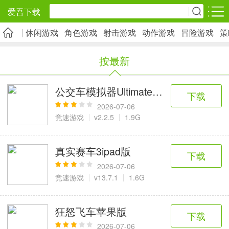
爱吾下载
休闲游戏
角色游戏
射击游戏
动作游戏
冒险游戏
策
安卓应用
安卓游戏
按最新
旅游出行
社交通讯
影音播放
5千+款应用
2千+款应用
1万+款应用
公交车模拟器Ultimate苹果版
下载
2026-07-06
实用工具
金融理财
网上购物
竞速游戏
v2.2.5
1.9G
2万+款应用
2百+款应用
6千+款应用
真实赛车3ipad版
下载
资讯阅读
学习办公
生活服务
2026-07-06
竞速游戏
v13.7.1
1.6G
1万+款应用
3万+款应用
2万+款应用
狂怒飞车苹果版
下载
医疗健康
母婴育儿
趣味娱乐
2026-07-06