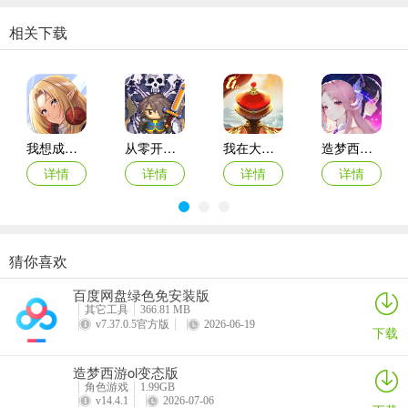
相关下载
我想成为影之强者国际服最新版本
从零开始：结束
我在大清当皇帝折扣端
造梦西游ol腾讯版
详情
详情
详情
详情
1、10倍经验不要直接提取，想挂机打到没有经验加成了，然后再点
10倍继续挂机，这样你会多出10%的经验，升级速度上可以快人一
步。
猜你喜欢
原始传奇oppo版登录器
梦幻西游ios版
永恒之塔2苹果版
原始传奇百度客户端
2、法阵和玉佩需要多买，因为保值(PS：绑定的能力和装备最重要)。
百度网盘绿色免安装版
详情
详情
详情
详情
最好在每天0点、8点、12点、16点、20点买，每次刷新400多。这样
其它工具
366.81 MB
v7.37.0.5官方版
2026-06-19
第六天，就可以10级玉佩9级阵法。
下载
3、武器装备是大坑，前期千万别碰，因为武器装备永远在升级换代。
造梦西游ol变态版
七天内唯一值得买的武器，就是破馆珍剑和猩猩宝甲，属性不错还能
角色游戏
1.99GB
v14.4.1
2026-07-06
升级。