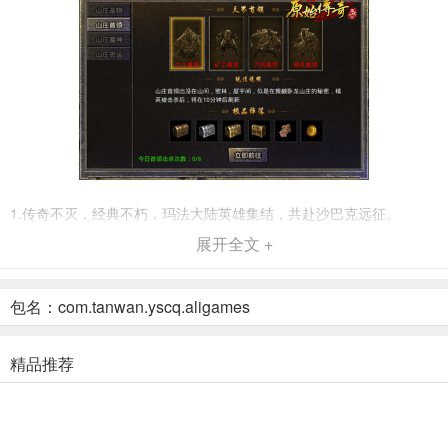
1.传奇不灭，经典不朽，玛法大陆英雄集结，共赴沙巴克远征。
展开全文 +
2.游戏操作顺畅，手感丝滑，复古的风格，经典的场景，平衡设置。
3.传承复古经典，白日门现，苍月岛生，尽享纯粹战斗，超级劲暴。
包名：com.tanwan.yscq.aligames
游戏优势
精品推荐
1、正版授权 复刻19年感动
《原始传奇》拥有盛大、亚拓士双授权，在传承十九年经典玩法的同
时更力求创新，为玩家还原最原始、纯正的1.85版本！