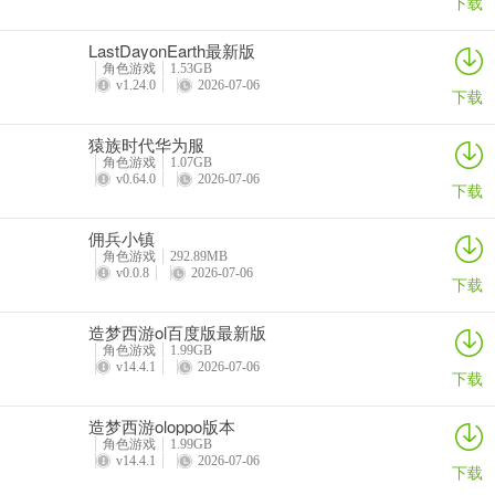
下载
4、3转只有2个名额，想要拿下必须话所有的时间在挂机练级上，24
LastDayonEarth最新版
小时不下线的那种，直购的礼包每天必须买完。
角色游戏
1.53GB
v1.24.0
2026-07-06
下载
恶魔广场走法攻略
猿族时代华为服
角色游戏
1.07GB
v0.64.0
2026-07-06
下载
佣兵小镇
角色游戏
292.89MB
v0.0.8
2026-07-06
下载
造梦西游ol百度版最新版
角色游戏
1.99GB
1、人形怪：左下→左上→右上→右下
v14.4.1
2026-07-06
下载
2、远古道魂：左→右→左→右
造梦西游oloppo版本
3、魔龙战将(80级)：下→下
角色游戏
1.99GB
v14.4.1
2026-07-06
下载
4、暗之魔龙(100级)：下→下→下