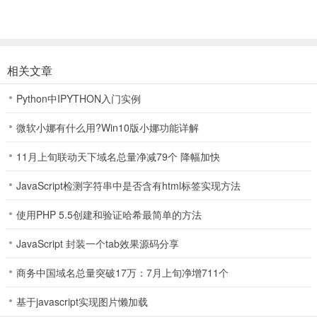
2、经典画面 情怀永不褪色
游戏美术设计继承端游风格，再现比奇城、沙巴克、祖玛寺庙等经典
场景，人物造型古朴经典。还是熟悉的地图，还是熟悉的怪物。初心
相关文章
不改，只为给玩家呈现记忆中最美好的一幕！
Python中IPYTHON入门实例
3、多元玩法 重温青春激情
微软小娜有什么用?Win10版小娜功能详解
激战火龙、尸霸、蛛王、白野猪，为爆神装兄弟齐心磨BOSS。野外
畅爽PK神装击杀就爆，谁与争锋。十二生肖、卧龙山庄、神龙帝国、
11月上旬联动天下域名总量净减79个 降幅加快
押镖等多种精彩玩法毫不重样，只为给你最新鲜刺激的战斗体验！
JavaScript检测字符串中是否含有html标签实现方法
4、延续传奇 只为热血而战
使用PHP 5.5创建和验证哈希最简单的方法
1.76传奇盛世在《原始传奇》中完美再现，你将能够重温到最原汁原
味的玩法！战、法、道铁三角各有特色又互相牵制，丰富技能任你自
JavaScript 封装一个tab效果源码分享
由搭配！从僵尸洞挖矿到石墓烧猪，从公会boss到攻城战，完美延续
经典！
商务中国域名总量突破17万：7月上旬净增711个
冲榜发展指南
基于javascript实现图片懒加载