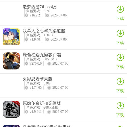
造梦西游OL ios版
5、变异火龙统领(130级)：右→上
角色游戏
3.7G
v16.2.2
2026-07-06
下载
6、火龙统领(120级)：右→上→下→上
7、绿蜘蛛(140级)：下→下→左→右→左
牧羊人之心华为渠道服
角色游戏
1.3GB
v1.9.40
2026-07-06
8、红蜘蛛(150级)：左→右→左
下载
9、白狐：下→上→上、上→下→上
绿色征途九游客户端
角色游戏
805.8MB
10、金狐(180级)：左→下
v276.0.0
2026-07-06
下载
11、守护神(210级)：左→左
火影忍者苹果版
角色游戏
3.9G
12、玉狐(170级)：左→左→左→上
v1.74.65
2026-07-06
下载
总而言之，目前恶魔广场中的11种怪的走法，就如上图所示，各位按
原始传奇折扣充值版
照顺序走就能找到。另外需要注意的是，部分怪不只有一种走法，还
角色游戏
288.75MB
有其他数种走法等待各位探寻。
v1.9.411
2026-07-06
下载
新手攻略
造梦西游ol360手机助手版