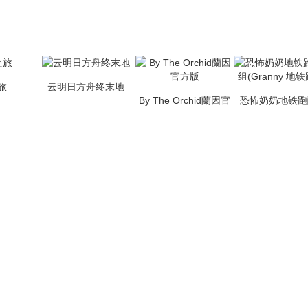
旅
云明日方舟终末地
By The Orchid蘭因官
恐怖奶奶地铁跑
方版
组(Granny 地