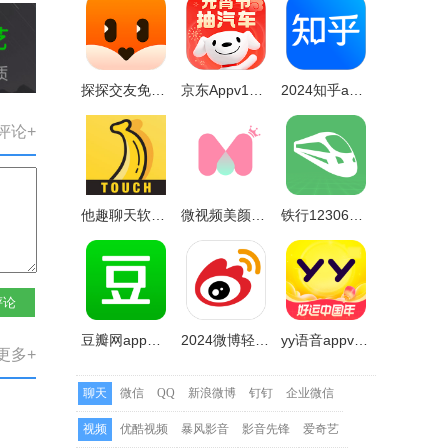
探探交友免费聊天v6.0.8.2
京东Appv12.4.0
2024知乎app最新版v9.34.0
评论+
他趣聊天软件appv8.0.2.3安卓最新版本
微视频美颜大师app(改名视频美颜大师)v3.1.1
铁行12306火车票软件appv8.6.4
评论
豆瓣网app手机版本v7.67.0
2024微博轻享版v6.3.3安卓手机版
yy语音appv8.32.3安卓最新版本
更多+
聊天
微信
QQ
新浪微博
钉钉
企业微信
视频
优酷视频
暴风影音
影音先锋
爱奇艺