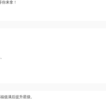
等你来拿！
好。
祝福值满后提升星级。