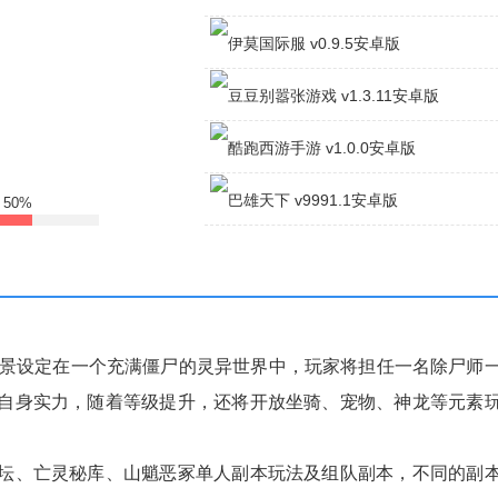
仙剑苍穹v1.1.1安卓版
伊莫国际服v0.9.5安卓版
豆豆别嚣张游戏v1.3.11安卓版
酷跑西游手游v1.0.0安卓版
:
50%
巴雄天下v9991.1安卓版
背景设定在一个充满僵尸的灵异世界中，玩家将担任一名除尸师
自身实力，随着等级提升，还将开放坐骑、宠物、神龙等元素
坛、亡灵秘库、山魈恶冢单人副本玩法及组队副本，不同的副