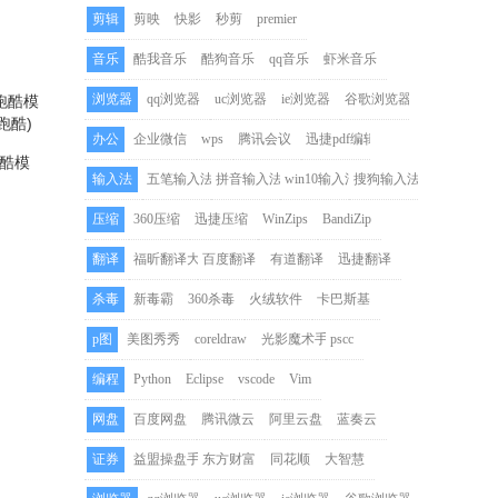
剪辑
剪映
快影
秒剪
premier
音乐
酷我音乐
酷狗音乐
qq音乐
虾米音乐
浏览器
qq浏览器
uc浏览器
ie浏览器
谷歌浏览器
办公
企业微信
wps
腾讯会议
迅捷pdf编辑器
酷模
输入法
五笔输入法
拼音输入法
win10输入法
搜狗输入法
铁跑酷)
压缩
360压缩
迅捷压缩
WinZips
BandiZip
翻译
福昕翻译大师
百度翻译
有道翻译
迅捷翻译
杀毒
新毒霸
360杀毒
火绒软件
卡巴斯基
p图
美图秀秀
coreldraw
光影魔术手
pscc
编程
Python
Eclipse
vscode
Vim
网盘
百度网盘
腾讯微云
阿里云盘
蓝奏云
证券
益盟操盘手
东方财富
同花顺
大智慧