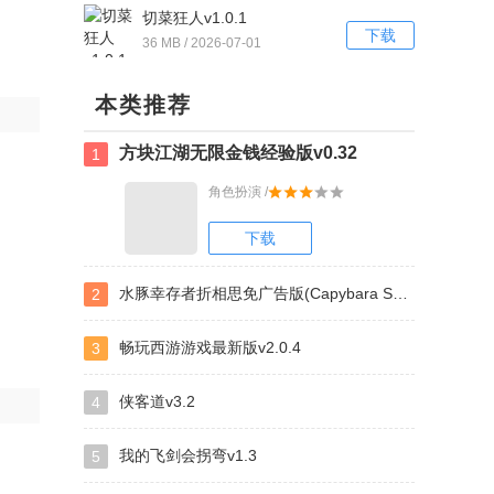
切菜狂人v1.0.1
下载
36 MB / 2026-07-01
本类推荐
方块江湖无限金钱经验版v0.32
1
角色扮演 /
下载
水豚幸存者折相思免广告版(Capybara Survivor:Idle Battle)v1.0.13.01.02
2
畅玩西游游戏最新版v2.0.4
3
侠客道v3.2
4
我的飞剑会拐弯v1.3
5