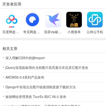
开发者应用
游戏特色
百度网盘绿色免安装Pc电脑版
夸克网盘官方正式版
迅雷vip破解版永久会员2024版
小鹿接单
云帅云手机
拟人化的游戏玩法，为了成功抽取三国美食英雄，你必须征服打
败所有的敌人；
相关文章
操作简单，操纵你的人物角色展开激烈的战斗，击败敌人提升实
深入理解CSS中的@import
力；
jQuery实现鼠标滑向当前图片高亮显示并且其它图片变灰
收集更多的小伙伴，展开刺激的团战，丰富的游戏关卡新增挑战
性。
AKCMS5.0.6系列产品发布
在实战中升级自己的实力，强化自己的战斗力，解锁更多的地图
Django中实现点击图片链接强制直接下载的方法
以及小伙伴；
旅游网站管理系统 TourEx B2C V6.0 发布
游戏评测