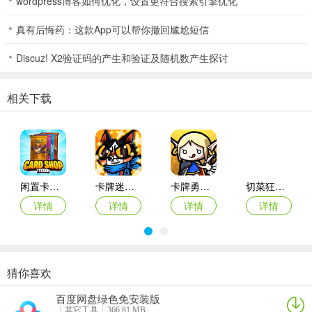
wordpress博客如何优化，设置更符合搜索引擎优化
全新卡牌三国手游，不肝不氪，开局40连抽，ssr英雄随便收！
真有后悔药：这款App可以帮你撤回尴尬短信
开局十连抽，抽到香蕉孙悟空，分身三棍直接吊打全场！
Discuz! X2验证码的产生和验证及随机数产生探讨
开局十连抽，抽到鱿鱼诸葛亮，一招观星八卦直接吊打全场！
开局十连抽，抽到吕布貂蝉，合击技能辣椒炒蛋直接吊打全场！
相关下载
全新美食游戏，开局一只小龙虾，如何逆袭人生全看你的操作！
闲置卡牌店大亨最新版本
卡牌迷境手游官方版
卡牌勇士中文版(CardFighter)
切菜狂人九游版
详情
详情
详情
详情
猜你喜欢
魔剑士卡牌魔潮最新版
卡牌神偷游戏
秦时明月卡牌版vivo版
卡牌潜行者官方正版(Card Crawl)
百度网盘绿色免安装版
详情
详情
详情
详情
其它工具
366.81 MB