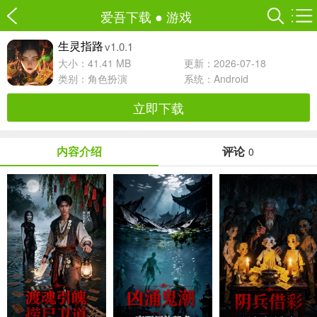
爱吾下载
●
游戏
v1.0.1
生灵指路
大小：41.41 MB
更新：2026-07-18
类别：
角色扮演
系统：Android
立即下载
内容介绍
评论
0