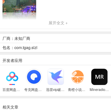
展开全文 +
厂商：未知厂商
包名：com.tgag.slzl
开发者应用
游戏特色
1、新服火爆开启！全新版本，福利狂欢！
2、无套路真福利！登录就送折扣豪礼！
3、连续签到、限时活动，海量福利送不停！
百度网盘绿色免安装Pc电脑版
夸克网盘官方正式版
迅雷vip破解版永久会员2024版
青橙小说App
Mineradio手机版
4、独创挂机爆装系统、离线托管、材料轻松爆！
相关文章
5、即刻上线，开启你的欧皇捉妖之旅！