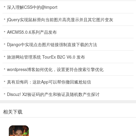
深入理解CSS中的@import
生灵指路兑换码
vip666
jQuery实现鼠标滑向当前图片高亮显示并且其它图片变灰
vip777
AKCMS5.0.6系列产品发布
vip888
Django中实现点击图片链接强制直接下载的方法
兑换方法：
旅游网站管理系统 TourEx B2C V6.0 发布
1、玩家需要达到50级才能开放兑换码；
wordpress博客如何优化，设置更符合搜索引擎优化
真有后悔药：这款App可以帮你撤回尴尬短信
Discuz! X2验证码的产生和验证及随机数产生探讨
相关下载