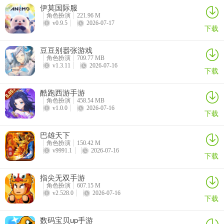
伊莫国际服
角色扮演
221.96 M
3、兑换码奖励将通过邮件的方式发送，点击邮件即可领取！
v0.9.5
2026-07-17
下载
豆豆别嚣张游戏
角色扮演
709.77 MB
v1.3.11
2026-07-16
下载
酷跑西游手游
角色扮演
458.54 MB
v1.0.0
2026-07-16
下载
巴雄天下
角色扮演
150.42 M
v9991.1
2026-07-16
下载
指尖无双手游
角色扮演
607.15 M
v2.528.0
2026-07-16
下载
生灵指路手游装备强化介绍
1、强化等级越高，强化属性加成越高。
数码宝贝up手游