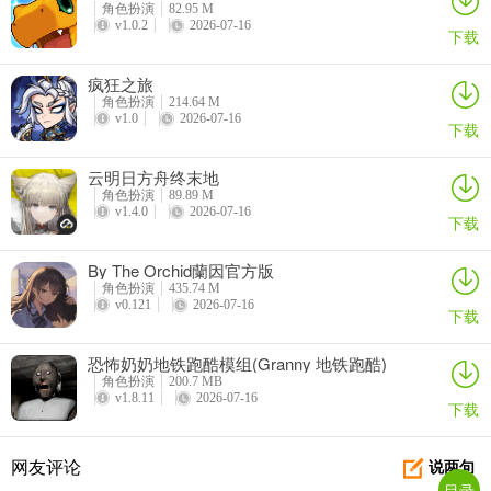
角色扮演
82.95 M
v1.0.2
2026-07-16
2、普通装备与法器装备全身强化达到一定等级，可激活对应的额外属
下载
性加成。
疯狂之旅
3、替换装备无损继承强化等级与属性。
角色扮演
214.64 M
v1.0
2026-07-16
下载
云明日方舟终末地
角色扮演
89.89 M
v1.4.0
2026-07-16
下载
By The Orchid蘭因官方版
角色扮演
435.74 M
v0.121
2026-07-16
下载
恐怖奶奶地铁跑酷模组(Granny 地铁跑酷)
角色扮演
200.7 MB
v1.8.11
2026-07-16
下载
网友评论
说两句
目录