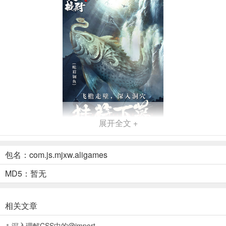
展开全文 +
包名：com.js.mjxw.aligames
游戏介绍
摸金校尉之天字卷官方版带你深入古墓，体验惊心动魄的冒险模式。
MD5：暂无
与队友并肩作战，勇闯墓室，面对未知的危险，你将学会如何从容应
对。游戏中的角色技能丰富多样，通过巧妙搭配，你可以展现独一无
相关文章
二的战术风格。此外，丰富的剧情与任务系统，让你在沉浸式的故事
中感受角色的成长与历练，领略探险的刺激与乐趣。
深入理解CSS中的@import