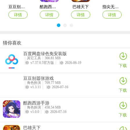
豆豆别嚣张游戏
酷跑西游手游
巴雄天下
指尖无双手游
详情
详情
详情
详情
猜你喜欢
数码宝贝up手游
疯狂之旅
云明日方舟终末地
By The Orchid蘭因官方版
百度网盘绿色免安装版
详情
详情
详情
详情
其它工具
366.81 MB
v7.37.0.5官方版
2026-06-19
下载
豆豆别嚣张游戏
角色扮演
709.77 MB
v1.3.11
2026-07-16
下载
酷跑西游手游
角色扮演
458.54 MB
v1.0.0
2026-07-16
下载
巴雄天下