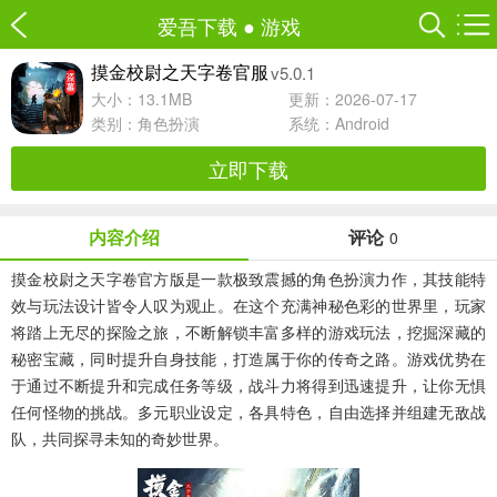
爱吾下载
●
游戏
v5.0.1
摸金校尉之天字卷官服
大小：13.1MB
更新：2026-07-17
类别：
角色扮演
系统：Android
立即下载
内容介绍
评论
0
摸金校尉之天字卷官方版
是一款极致震撼的角色扮演力作，其技能特
效与玩法设计皆令人叹为观止。在这个充满神秘色彩的世界里，玩家
将踏上无尽的探险之旅，不断解锁丰富多样的游戏玩法，挖掘深藏的
秘密宝藏，同时提升自身技能，打造属于你的传奇之路。游戏优势在
于通过不断提升和完成任务等级，战斗力将得到迅速提升，让你无惧
任何怪物的挑战。多元职业设定，各具特色，自由选择并组建无敌战
队，共同探寻未知的奇妙世界。