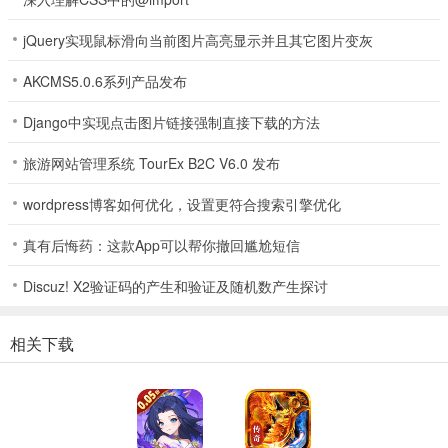
游戏特色
jQuery实现鼠标滑向当前图片高亮显示并且其它图片变灰
1、炫酷技能，独特玩法：
每个职业拥有专属技能树，自由组合，打造
AKCMS5.0.6系列产品发布
你的战斗艺术。
Django中实现点击图片链接强制直接下载的方法
2、团队协作，策略制胜：
与伙伴默契配合，战胜强敌，揭开古墓的秘
密。
旅游网站管理系统 TourEx B2C V6.0 发布
3、珍稀材料，神器合成：
搜集稀有资源，合成顶级装备，助你一臂之
wordpress博客如何优化，设置更符合搜索引擎优化
力。
真有后悔药：这款App可以帮你撤回尴尬短信
4、动态事件，惊喜连连：
随机触发的事件，让每一次探险都有新的发
现和挑战。
Discuz! X2验证码的产生和验证及随机数产生探讨
游戏总结
相关下载
摸金校尉之天字卷官方版引领你踏入一个充满神秘与冒险的奇幻天
地。在这里，你不仅能享受精彩纷呈的游戏体验，还能见证角色逐步
成长为真正的摸金校尉。与队友共赴险境，发掘无尽宝藏，提升实
力，成为古墓探险的传奇英雄。现在就加入我们，开启你的摸金之
旅，一同书写属于你的天字卷篇章！