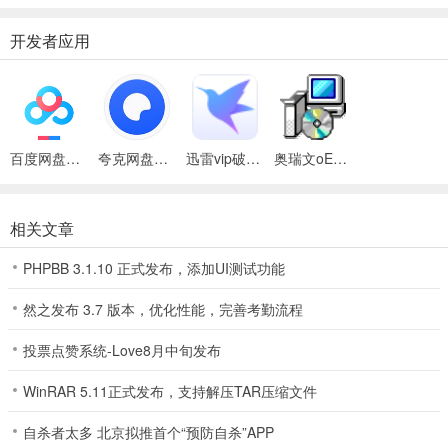
开发者应用
百度网盘绿色免安装Pc电脑版
夸克网盘官方正式版
迅雷vip破解版永久会员2024版
奥瑞文oExam在线考试系统（一键安装包）v2.8
校无忧教师评价系统后台管理
后台地址：域名/admin/login.asp。
相关文章
默认管理员：admin 密码：admin
PHPBB 3.1.10 正式发布，添加UI测试功能
后台页面
然之发布 3.7 版本，优化性能，完善考勤流程
投票点赞系统-Love8月中旬发布
WinRAR 5.11正式发布，支持解压TAR压缩文件
自杀者太多 北京拟推首个“预防自杀”APP