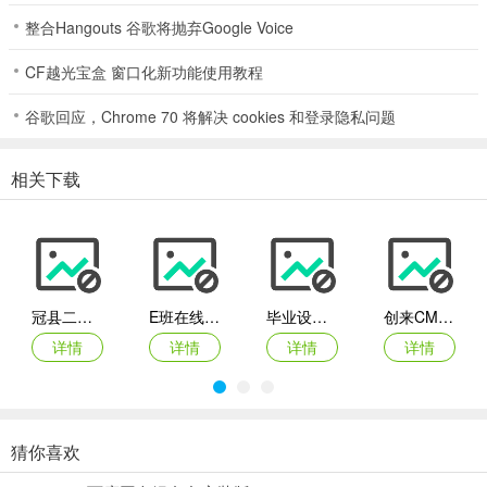
整合Hangouts 谷歌将抛弃Google Voice
CF越光宝盒 窗口化新功能使用教程
谷歌回应，Chrome 70 将解决 cookies 和登录隐私问题
相关下载
相关阅读
同类推荐：
站长常用源码
冠县二中网
E班在线同学录
毕业设计选题系统
创来CMS学校网站系统 V1.1
详情
详情
详情
详情
猜你喜欢
校园教育网站管理系统
Totres 实验教学管理系统
校无忧录取查询系统
梅林中学校园网