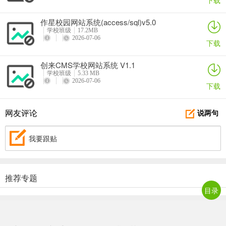
下载
作星校园网站系统(access/sql)v5.0
学校班级
17.2MB
2026-07-06
下载
创来CMS学校网站系统 V1.1
学校班级
5.33 MB
2026-07-06
下载
地主大亨
网友评论
说两句
角色扮演
23M
v1.6
2026-07-06
我要跟贴
猛牛对战
手游辅助
96M
v469.81
2026-07-01
推荐专题
六安同城游戏
目录
休闲益智
44M
v590.06
2026-07-05