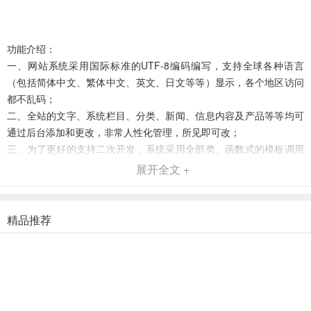
功能介绍：
一、网站系统采用国际标准的UTF-8编码编写，支持全球各种语言
（包括简体中文、繁体中文、英文、日文等等）显示，各个地区访问
都不乱码；
二、全站的文字、系统栏目、分类、新闻、信息内容及产品等等均可
通过后台添加和更改，非常人性化管理，所见即可改；
三、为了更好的支持二次开发，系统采用全部类、函数式的模板调用
方式，制作模板的时候，可以任意更改程序功能，非常方便公司随着
展开全文 +
发展而不断改变功能；
四、风格模板制作简单灵活，同时支持ASP标准语法模板制作方法；
五、系统完全免费、开源，可用于一切商业行为，更适合二次开发；
精品推荐
六、DIV+CSS布局，全部兼容IE6、IE7、IE8、火狐等主流浏览器；
七、栏目、留言、新闻、产品等等模块，均可以无限级别分类，后台
可以图文修改、添加、删除等等，前台调用数据也简单灵活，可在此
基础上开发出不同的应用网站。
八、系统强大的SEO支持功能，可设置网站SEO参数及包括新闻、产