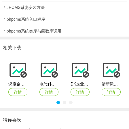
使用方法：
JRCMS系统安装方法
当你在本地测试时，发现不能更改数据、或者删除数据时，请确认你
的电脑硬盘是什么格式的如果是NTF格式的，
phpcms系统入口程序
请给你网站所在的文件夹田间user权限
phpcms系统类库与函数库调用
使用之前，请一定看上面的说明！
相关下载
演示地址：
http://xc.tb11.net/xt/amanda/
管理地址：admin/login.asp
后台帐号：admin
深度企业网站管理系统
电气科技公司网站源码
DK企业网站管理系统
清新绿色风格企业网站
后台密码：admin2009
详情
详情
详情
详情
猜你喜欢
zzzcms免费开源建站系统含手机
良精开源企业站源码asp生成html免费版
盈润企业网站管理系统
艺帆精美网站建设企业源码CMS