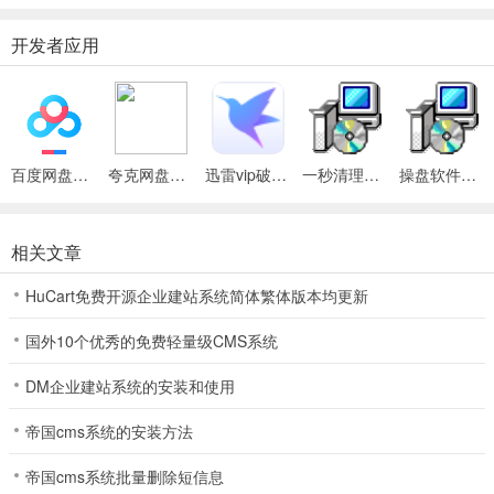
品、分类等等所有页面SEO信息，如关键词、页面描述等；
九、内置数据库备份功能，可一键轻松完成整站数据库备份，保证数
开发者应用
据的安全；
十、可直接根据后台栏目设置管理员权限及操作权限功能，从而可以
实现网站栏目及内容多人独立管理，且可以使管理员操作界面简洁明
了；
十一、上传文件夹及文件管理功能，可以轻松管理删除垃圾文件；
百度网盘绿色免安装Pc电脑版
夸克网盘官方正式版
迅雷vip破解版永久会员2024版
一秒清理系统垃圾工具
操盘软件富赢版
十二、后台可在碎片模块添加QQ、MSN、淘宝旺旺、阿里旺旺、
SKYPE、第三方客服交流软件等，支持强大的交互式营销工具，让您
的网站不只是一个死板的摆设；
相关文章
更多的功能不再一一描述，其中的方便简单、可拓展性、人性化，大
HuCart免费开源企业建站系统简体繁体版本均更新
家使用后即可心领意
国外10个优秀的免费轻量级CMS系统
升级说明：
DM企业建站系统的安装和使用
1.增加统计功能
帝国cms系统的安装方法
2.增加留言审核功能
帝国cms系统批量删除短信息