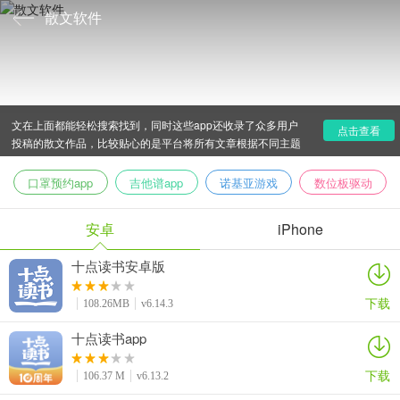
散文软件
散文app是专为阅读爱好者打造的手机看散文软件，这类
应用全都拥有海量的散文资源，像一些文学名家所写的经典散
文在上面都能轻松搜索找到，同时这些app还收录了众多用户
点击查看
投稿的散文作品，比较贴心的是平台将所有文章根据不同主题
进行了分类，便于大家查找和阅读，而且它们全都支持免费浏
览阅读哦！
口罩预约app
吉他谱app
诺基亚游戏
数位板驱动
安卓
iPhone
十点读书安卓版
下载
108.26MB
v6.14.3
十点读书app
下载
106.37 M
v6.13.2