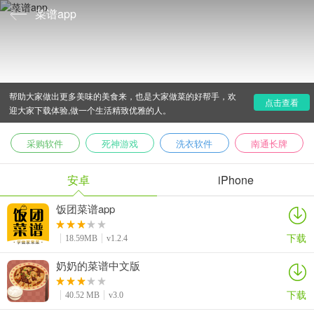
菜谱app
菜谱app专题是由爱吾下载站小编特意为大家收集整理的
菜谱app合集，包括了下厨房.美食杰以及香哈菜谱等等app,能
帮助大家做出更多美味的美食来，也是大家做菜的好帮手，欢
点击查看
迎大家下载体验,做一个生活精致优雅的人。
采购软件
死神游戏
洗衣软件
南通长牌
安卓
iPhone
饭团菜谱app
下载
18.59MB
v1.2.4
奶奶的菜谱中文版
下载
40.52 MB
v3.0