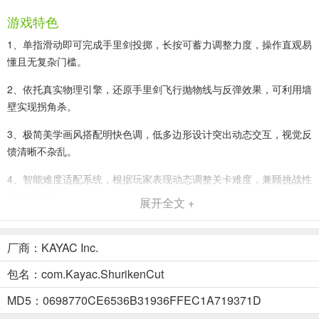
游戏特色
1、单指滑动即可完成手里剑投掷，长按可蓄力调整力度，操作直观易
懂且无复杂门槛。
2、依托真实物理引擎，还原手里剑飞行抛物线与反弹效果，可利用墙
壁实现拐角杀。
3、极简美学画风搭配明快色调，低多边形设计突出动态交互，视觉反
馈清晰不杂乱。
4、智能难度适配系统，根据玩家表现动态调整关卡难度，兼顾挑战性
与游戏体验。
展开全文 +
5、数百个精心设计的关卡，涵盖固定靶、移动敌与复杂机关，难度循
序渐进不单调。
厂商：KAYAC Inc.
6、多种样式手里剑可解锁，部分带有专属特效与特殊功能，满足不同
包名：com.Kayac.ShurikenCut
玩家喜好。
MD5：0698770CE6536B31936FFEC1A719371D
掷手里剑游戏怎么玩？