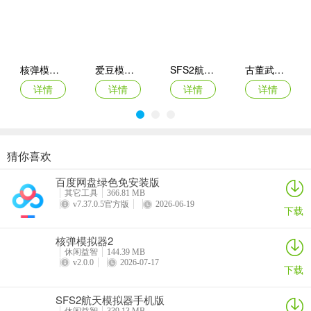
1、投掷时控制滑动速度，慢滑可精准调整角度，快滑能提升投掷速
度，应对不同场景需求。
2、瞄准敌人时优先瞄准要害部位，可实现一击毙命，减少手里剑消耗
与闯关时间。
核弹模拟器2
爱豆模拟器最新版
SFS2航天模拟器手机版
古董武器模拟器
详情
详情
详情
详情
3、利用场景中的道具，如加速buff、防御结界，可在危急时刻扭转战
局，提升闯关成功率。
4、遇到移动目标时，提前预判其移动方向，瞄准目标前方位置投掷，
提高命中概率。
猜你喜欢
商店模拟器：超市Switch移植2026最新版本
悠闲铁匠铺2026官方最新版本
猫咪疗愈所
寒窗志
5、不要频繁连续投掷，间隔1-2秒观察战场情况，避免手里剑碰撞或
百度网盘绿色免安装版
详情
详情
详情
详情
被敌人躲避。
其它工具
366.81 MB
v7.37.0.5官方版
2026-06-19
下载
6、升级手里剑时优先强化飞行速度与精准度，其次再提升威力，适配
多数关卡需求。
核弹模拟器2
休闲益智
144.39 MB
v2.0.0
2026-07-17
更新日志
下载
v050版本
SFS2航天模拟器手机版