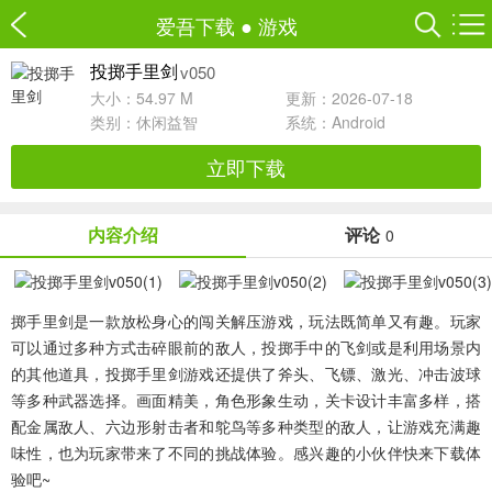
爱吾下载
●
游戏
v050
投掷手里剑
大小：54.97 M
更新：2026-07-18
类别：
休闲益智
系统：Android
立即下载
内容介绍
评论
0
掷手里剑
是一款放松身心的闯关解压游戏，玩法既简单又有趣。玩家
可以通过多种方式击碎眼前的敌人，投掷手中的飞剑或是利用场景内
的其他道具，投掷手里剑游戏还提供了斧头、飞镖、激光、冲击波球
等多种武器选择。画面精美，角色形象生动，关卡设计丰富多样，搭
配金属敌人、六边形射击者和鸵鸟等多种类型的敌人，让游戏充满趣
味性，也为玩家带来了不同的挑战体验。感兴趣的小伙伴快来下载体
验吧~