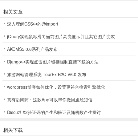
1、进入掷手里剑游戏后，首先会看到一个造型独特的魔性角色。
相关文章
深入理解CSS中的@import
2、拖动屏幕，将手里剑向敌人投掷。
jQuery实现鼠标滑向当前图片高亮显示并且其它图片变灰
AKCMS5.0.6系列产品发布
3、手里剑会按照拖拽的角度飞行，并以该角度精准切割敌人！
Django中实现点击图片链接强制直接下载的方法
旅游网站管理系统 TourEx B2C V6.0 发布
4、成功击败敌人后，即可进入下一关卡。
wordpress博客如何优化，设置更符合搜索引擎优化
真有后悔药：这款App可以帮你撤回尴尬短信
5、遇到障碍物时，需要先将其破坏，才能攻击到后面的敌人。
Discuz! X2验证码的产生和验证及随机数产生探讨
相关下载
游戏技巧