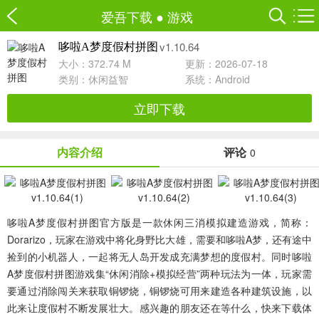
爱吾下载
●
游戏
v1.10.64
哆啦A梦度假村拼图
大小：372.74 M
更新：2026-07-18
类别：
休闲益智
系统：Android
立即下载
内容介绍
评论
0
哆啦A梦度假村拼图官方版
是一款休闲三消模拟建造游戏，简称：
Dorarizo
，玩家在游戏中将化身野比大雄，需要和哆啦A梦，还有途中
捡到的小机器人，一起将无人岛开发成充满梦想的度假村。同时哆啦
A梦度假村拼图游戏集“休闲消除+模拟经营”两种玩法为一体，玩家需
要通过消除闯关来获取铜锣烧，铜锣烧可用来建造各种建筑设施，以
此来让度假村不断发展壮大。感兴趣的朋友还在等什么，快来下载体