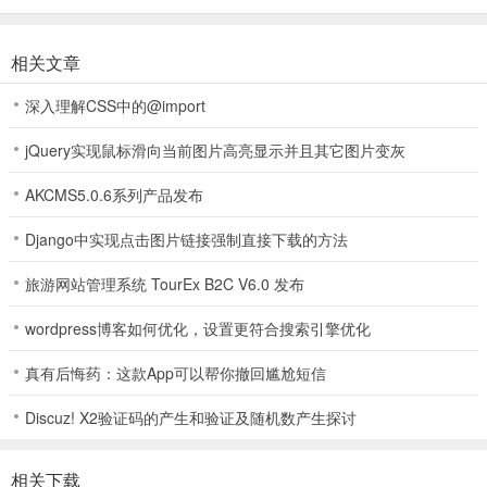
哆啦A梦度假村拼图游戏新手攻略
1、打开哆啦A梦度假村拼图最新版，进入后选择关卡开始游戏；
相关文章
深入理解CSS中的@import
2、玩家需消除相同的棋子，三个相同的棋子即可成功消除；
jQuery实现鼠标滑向当前图片高亮显示并且其它图片变灰
AKCMS5.0.6系列产品发布
3、最后在规定步数内完成左上角关卡目标即可通关；
Django中实现点击图片链接强制直接下载的方法
旅游网站管理系统 TourEx B2C V6.0 发布
4、每次通关都会获得一个铜锣烧；
wordpress博客如何优化，设置更符合搜索引擎优化
真有后悔药：这款App可以帮你撤回尴尬短信
5、铜锣烧可用来建造各种度假村建筑设施。
Discuz! X2验证码的产生和验证及随机数产生探讨
相关下载