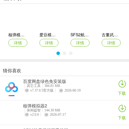
游戏亮点
1、消除获取资源：通过完成拼图消除关卡，获得建造材料与金币。
2、岛屿修复装饰：逐步修复沙滩、旅店、娱乐设施，解锁新区域与装
饰物。
核弹模拟器2
爱豆模拟器最新版
SFS2航天模拟器手机版
古董武器模拟器
3、角色互动收集：包含角色演出生动剧情、任务目标及特殊道具收集
详情
详情
详情
详情
要素。
4、画风体验：Q版清新可爱风格，主打轻松治愈的休闲氛围。
更新日志
猜你喜欢
商店模拟器：超市Switch移植2026最新版本
悠闲铁匠铺2026官方最新版本
猫咪疗愈所
寒窗志
v1.10.64版本
百度网盘绿色免安装版
详情
详情
详情
详情
其它工具
366.81 MB
优化游戏体验
v7.37.0.5官方版
2026-06-19
下载
核弹模拟器2
休闲益智
144.39 MB
v2.0.0
2026-07-17
下载