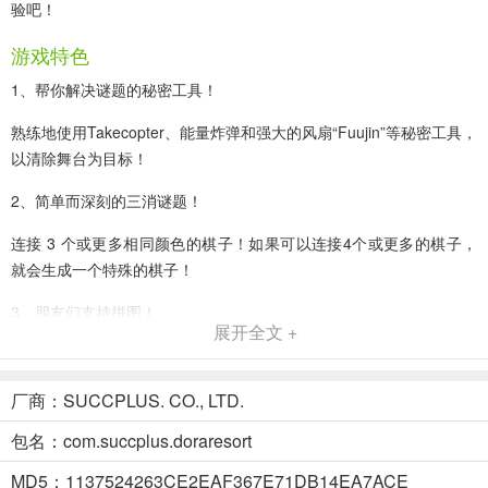
验吧！
游戏特色
1、帮你解决谜题的秘密工具！
熟练地使用Takecopter、能量炸弹和强大的风扇“Fuujin”等秘密工具，
以清除舞台为目标！
2、简单而深刻的三消谜题！
连接 3 个或更多相同颜色的棋子！如果可以连接4个或更多的棋子，
就会生成一个特殊的棋子！
3、朋友们支持拼图！
展开全文 +
大雄和他的朋友们用他们强大的技能支持你！让我们一起努力，冲破
舞台！
厂商：SUCCPLUS. CO., LTD.
4、清除谜题阶段…
包名：com.succplus.doraresort
将您的无人岛开发成充满梦想的度假村！
MD5：1137524263CE2EAF367E71DB14EA7ACE