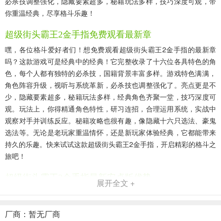
必杀技调整强化，隐藏要素超多，秘籍玩法多样，技巧深度可观，带
你重温经典，尽享格斗乐趣！
超级街头霸王2金手指免费观看最新章
嘿，各位格斗爱好者们！想免费观看超级街头霸王2金手指的最新章
吗？这款游戏可是经典中的经典！它完整收录了十六位各具特色的角
色，每个人都有独特的必杀技，国籍背景丰富多样。游戏特色满满，
角色阵容升级，视听与系统革新，必杀技也调整强化了。亮点更是不
少，隐藏要素超多，秘籍玩法多样，经典角色齐聚一堂，技巧深度可
观。玩法上，你得精通角色特性，研习连招，合理运用系统，实战中
观察对手并训练反应。秘籍攻略也很有趣，像隐藏十六只选法、豪鬼
选法等。无论是老玩家重温情怀，还是新玩家体验经典，它都能带来
持久的乐趣。快来试试这款超级街头霸王2金手指，开启精彩的格斗之
旅吧！
超级街头霸王2金手指最新安卓版优势
展开全文 +
1、角色丰富：完整收录十六位经典角色，每位都有独特背景与必杀
技，可选阵容庞大。
厂商：暂无厂商