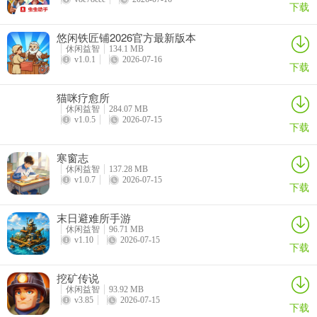
好东西。它能给咱带来原汁原味的街机体验，让十六位风格各异的经
下载
典角色齐聚一堂，从美国的肯、古烈，到中国的春丽，每个角色都有
悠闲铁匠铺2026官方最新版本
独特背景和必杀技。游戏有不少更新亮点呢！角色阵容升级，新增了
休闲益智
134.1 MB
嘉米、飞龙等四位角色。视听与系统革新，人物头像和背景音乐重
v1.0.1
2026-07-16
下载
制，还引入连击破招机制。必杀技也调整强化了，像隆新增火焰波动
拳。这里隐藏要素超多，有大量隐藏角色和特殊秘籍，能触发各种趣
猫咪疗愈所
味效果。秘籍玩法多样，像双RYU连体婴无影摔等。不管你是想重温
休闲益智
284.07 MB
v1.0.5
2026-07-15
经典，还是探索新玩法，它都能满足你，带来超多乐趣，赶紧去试试
下载
吧！
寒窗志
休闲益智
137.28 MB
超级街头霸王2金手指最新安卓版常见问题
v1.0.7
2026-07-15
下载
**问：超级街头霸王2金手指最新安卓版有哪些新增角色？**
末日避难所手游
答：本作新增了嘉米、飞龙、T霍克和迪杰四位全新角色，使可选阵
休闲益智
96.71 MB
容更加庞大。
v1.10
2026-07-15
下载
**问：游戏在视听与系统方面有什么革新？**
挖矿传说
休闲益智
93.92 MB
答：游戏的人物头像与背景音乐全部进行了重制，画面与音效表现力
v3.85
2026-07-15
下载
得到提升。同时，首次引入了连击破招等现代格斗游戏的核心机制。