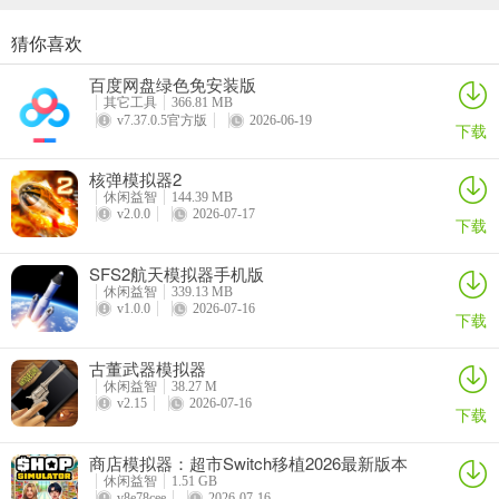
据喜好和策略挑选。
猜你喜欢
3. 出招操作：熟练掌握连招技巧，合理运用投技、格挡等战斗系统，
提升战斗实力。
百度网盘绿色免安装版
其它工具
366.81 MB
4. 秘籍使用：部分秘籍需谨慎操作，如“隐形指令”等，在规定时间内
v7.37.0.5官方版
2026-06-19
下载
正确解除，避免游戏异常。
核弹模拟器2
5. 对战观察：实战中留意对手行动模式与出招习惯，及时调整战术，
休闲益智
144.39 MB
灵活应对。
v2.0.0
2026-07-17
下载
SFS2航天模拟器手机版
休闲益智
339.13 MB
v1.0.0
2026-07-16
下载
古董武器模拟器
休闲益智
38.27 M
v2.15
2026-07-16
下载
超级街头霸王2金手指版最新版本更新内容
商店模拟器：超市Switch移植2026最新版本
嘿，格斗爱好者们看过来！超级街头霸王2金手指版可是个不容错过的
休闲益智
1.51 GB
v8e78cee
2026-07-16