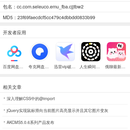
2、视听升级：人物头像与背景音乐重制，画面音效提升，还引入连击
包名：cc.com.seleuco.emu_fba.cjjtbw2
破招机制。
MD5：23f69faecdcf5cc479c4dbbdd0833b99
3、玩法多样：有大量隐藏要素和秘籍玩法，鼓励玩家研究角色特性，
深度可观。
开发者应用
百度网盘绿色免安装Pc电脑版
夸克网盘官方正式版
迅雷vip破解版永久会员2024版
人生瞬间最新手机版
俄聊最新手机版
超级街头霸王2金手指最新安卓版功能
相关文章
1、十六位经典角色齐聚，每位都有独特必杀技，带你重温街机格斗的
深入理解CSS中的@import
热血与激情。
jQuery实现鼠标滑向当前图片高亮显示并且其它图片变灰
2、隐藏要素丰富，大量秘籍玩法多样，探索发现更多惊喜，增添游戏
乐趣。
AKCMS5.0.6系列产品发布