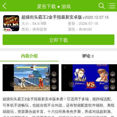
爱吾下载
●
游戏
v2020.12.07.15
超级街头霸王2金手指最新安卓版
大小：54.6 MB
更新：2026-07-18
类别：
休闲益智
系统：Android
立即下载
内容介绍
评论
0
超级街头霸王2金手指最新安卓版来袭！它适用于多端，能跨端适配。
可单机手游畅玩，也能在线平台对战，还有智能配套软件辅助。离线
就能玩，资源聚合超丰富。十六位经典角色齐聚，养成对战超刺激。