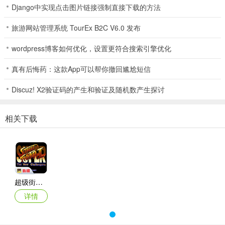
3、视听与系统革新，人物头像、背景音乐重制，引入连击破招机制。
Django中实现点击图片链接强制直接下载的方法
4、必杀技调整强化，战斗策略更丰富，让每一场对决都充满变数与挑
旅游网站管理系统 TourEx B2C V6.0 发布
战。
wordpress博客如何优化，设置更符合搜索引擎优化
5、鼓励玩家深入研究角色，掌握连招、运用系统，提升格斗技巧与策
略。
真有后悔药：这款App可以帮你撤回尴尬短信
Discuz! X2验证码的产生和验证及随机数产生探讨
相关下载
超级街头霸王2金手指最新安卓版使用说明
超级街头霸王2最新版
1. 下载安装：在正规渠道下载“超级街头霸王2金手指最新安卓版”，确
详情
保安装来源安全可靠。
2. 角色选择：开始游戏前，深入了解各角色技能特性与攻击范围，根