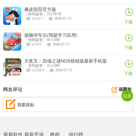
**问：怎么选出豪鬼这个隐藏角色？**
佩皮医院官方版
休闲益智
222.98 M
v3.15.7
2026-07-15
答：光标顺序停留在RYU、T-HAWK、GUILE、CAMMY、RYU，每位
下载
保持一秒。第二次停在RYU一秒后，可移动光标到任意角色，同时按
烧脑停车位(驾驶学习应用)
下开始键与三个拳键，即可用该角色进行世界巡回，对手配置不再固
休闲益智
80.3 MB
定为RYU线路。
v2.0.0
2026-07-15
下载
犬夜叉：四魂之谜NDS移植版最新手机版
休闲益智
43.4 MB
v2.6.0.4
2026-07-15
下载
网友评论
说两句
目录
我要跟贴
最新软件
最新手游
教程
排行榜