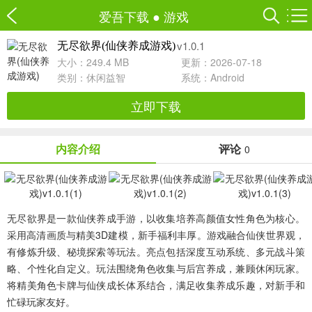
爱吾下载
●
游戏
v1.0.1
无尽欲界(仙侠养成游戏)
大小：249.4 MB
更新：2026-07-18
类别：
休闲益智
系统：Android
立即下载
内容介绍
评论
0
无尽欲界是一款仙侠养成手游，以收集培养高颜值女性角色为核心。
采用高清画质与精美3D建模，新手福利丰厚。游戏融合仙侠世界观，
有修炼升级、秘境探索等玩法。亮点包括深度互动系统、多元战斗策
略、个性化自定义。玩法围绕角色收集与后宫养成，兼顾休闲玩家。
将精美角色卡牌与仙侠成长体系结合，满足收集养成乐趣，对新手和
忙碌玩家友好。