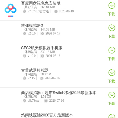
百度网盘绿色免安装版
详情
详情
详情
详情
其它工具
366.81 MB
v7.37.0.5官方版
2026-06-19
下载
无尽欲界100级清凉模式怎么玩
在《无尽欲界》中，100级清凉模式玩法独特。当你达到100级，就能
核弹模拟器2
体验到别具一格的游戏感受。此模式下，画面风格会更清爽，给你带
休闲益智
144.39 MB
v2.0.0
2026-07-17
来不一样的视觉享受。在玩法上，能让你更专注于角色养成的深度体
下载
验。比如在角色收集与后宫养成方面，你可以通过抽卡、完成剧情任
SFS2航天模拟器手机版
务等途径获取角色，在清凉的氛围中培养情感，解锁更多专属剧情和
休闲益智
339.13 MB
语音。在仙侠背景下，你能更轻松地体验从修炼到闯荡秘境的成长历
v1.0.0
2026-07-16
下载
程，参与门派活动，挑战强大妖魔，享受角色养成的成就感。而且游
戏设有放置挂机与离线收益系统，即便在清凉模式下，也能保障资源
古董武器模拟器
稳定获取，降低长期养成压力，让你轻松享受游戏乐趣，沉浸在这独
休闲益智
38.27 M
v2.15
2026-07-16
特的仙侠世界中。
下载
无尽欲界(仙侠养成游戏)常见问题
商店模拟器：超市Switch移植2026最新版本
休闲益智
1.51 GB
v8e78cee
2026-07-16
1. 无尽欲界有哪些游戏特色？
下载
答：采用高清画质与精美3D建模，有风格各异的女性角色；新手福利
悠闲铁匠铺2026官方最新版本