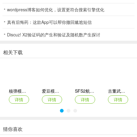
5、放置挂机收益：设有放置挂机与离线收益系统，签到奖励和运营活
wordpress博客如何优化，设置更符合搜索引擎优化
动保障资源稳定获取。
真有后悔药：这款App可以帮你撤回尴尬短信
Discuz! X2验证码的产生和验证及随机数产生探讨
无尽欲界(仙侠养成游戏)使用说明
1. 游戏采用高清画质与精美3D建模，有多种风格女性角色，满足多样
相关下载
审美。
2. 新手福利丰厚，登录赠海量抽卡机会且有保底，降低获取稀有角色
门槛。
3. 支持与角色自由互动，提升好感度可解锁专属剧情、语音及隐藏福
核弹模拟器2
爱豆模拟器最新版
SFS2航天模拟器手机版
古董武器模拟器
利。
详情
详情
详情
详情
4. 采用策略回合制战斗，强调卡牌搭配、职业克制与阵营组合，支持
PVP对战与团队协作。
5. 提供自由换装捏脸等丰富自定义功能，可按喜好塑造角色外观。
猜你喜欢
商店模拟器：超市Switch移植2026最新版本
悠闲铁匠铺2026官方最新版本
猫咪疗愈所
寒窗志