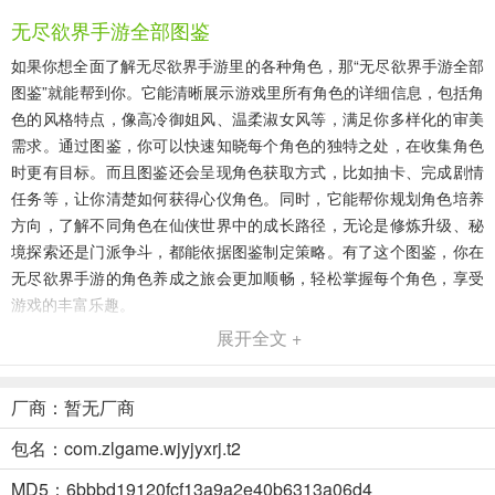
无尽欲界手游全部图鉴
如果你想全面了解无尽欲界手游里的各种角色，那“无尽欲界手游全部
图鉴”就能帮到你。它能清晰展示游戏里所有角色的详细信息，包括角
色的风格特点，像高冷御姐风、温柔淑女风等，满足你多样化的审美
需求。通过图鉴，你可以快速知晓每个角色的独特之处，在收集角色
时更有目标。而且图鉴还会呈现角色获取方式，比如抽卡、完成剧情
任务等，让你清楚如何获得心仪角色。同时，它能帮你规划角色培养
方向，了解不同角色在仙侠世界中的成长路径，无论是修炼升级、秘
境探索还是门派争斗，都能依据图鉴制定策略。有了这个图鉴，你在
无尽欲界手游的角色养成之旅会更加顺畅，轻松掌握每个角色，享受
游戏的丰富乐趣。
展开全文 +
无尽欲界(仙侠养成游戏)优势
1. 高清画质与多元角色：游戏采用高清画质与精美3D建模，塑造风格
厂商：暂无厂商
各异女性角色，满足多样审美。
包名：com.zlgame.wjyjyxrj.t2
2. 丰厚福利与低门槛：新手福利丰厚，登录赠抽卡机会且有保底，降
低获取稀有角色门槛。
MD5：6bbbd19120fcf13a9a2e40b6313a06d4