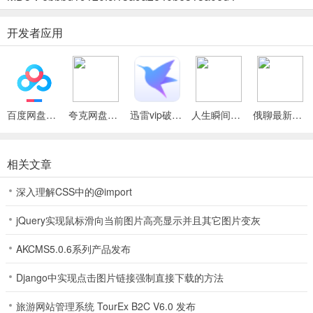
3. 深度互动与沉浸体验：支持与角色自由互动，提升好感解锁专属，
开发者应用
增强情感连接沉浸感。
4. 多元战斗与策略考验：策略回合制战斗，强调卡牌搭配等，实时
PVP与团队协作考验战术。
百度网盘绿色免安装Pc电脑版
夸克网盘官方正式版
迅雷vip破解版永久会员2024版
人生瞬间最新手机版
俄聊最新手机版
无尽欲界(仙侠养成游戏)功能
1、深度互动系统：支持与角色自由互动，提升好感解锁专属剧情、语
相关文章
音及隐藏福利，增强情感沉浸感。
深入理解CSS中的@import
2、多元战斗策略：采用回合制战斗，强调卡牌搭配、职业克制与阵营
组合，支持实时PVP与团队协作。
jQuery实现鼠标滑向当前图片高亮显示并且其它图片变灰
3、个性化自定义：提供自由换装捏脸等丰富功能，可按喜好塑造角色
AKCMS5.0.6系列产品发布
外观，打造独特游戏体验。
Django中实现点击图片链接强制直接下载的方法
4、角色收集养成：通过抽卡、完成剧情任务等获取角色，培养情感，
旅游网站管理系统 TourEx B2C V6.0 发布
体验后宫养成乐趣。