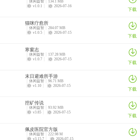
丰厚，登录赠抽卡机会且有保底机制；背景是宏大仙侠世界，融入修
休闲益智
134.1 MB
v1.0.1
2026-07-16
炼、秘境探索、门派争斗等元素。
下载
2. 游戏亮点是什么？
猫咪疗愈所
休闲益智
284.07 MB
答：支持与角色自由互动，提升好感度解锁专属内容；采用策略性回
v1.0.5
2026-07-15
下载
合制战斗，有卡牌搭配等玩法，支持实时PVP对战与团队协作挑战；
提供丰富自定义功能，如自由换装捏脸系统。
寒窗志
休闲益智
137.28 MB
v1.0.7
2026-07-15
3. 游戏玩法是怎样的？
下载
答：围绕角色收集与后宫养成，通过抽卡、完成剧情任务等获取角色
末日避难所手游
并培养情感；在仙侠背景下体验修炼到闯荡秘境的成长历程，参与门
休闲益智
96.71 MB
v1.10
2026-07-15
派活动，挑战妖魔；设有放置挂机与离线收益系统，通过签到奖励和
下载
运营活动保障资源稳定获取。
挖矿传说
休闲益智
93.92 MB
v3.85
2026-07-15
下载
佩皮医院官方版
休闲益智
222.98 M
v3.15.7
2026-07-15