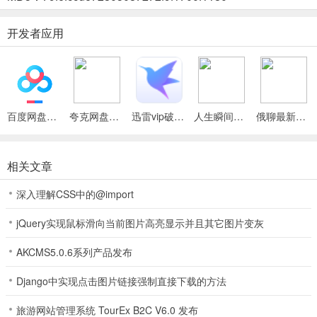
3. 自由佛系玩法：无体力与在线时长限制，核心操作可离线，碎片化
开发者应用
时间随心畅玩。
田园休闲时光2026官方最新版本功能
1、可自由管理田园，体验从播种到售卖全过程，还能完成订单任务积
百度网盘绿色免安装Pc电脑版
夸克网盘官方正式版
迅雷vip破解版永久会员2024版
人生瞬间最新手机版
俄聊最新手机版
累资源赢奖励。
2、引入绿色生态循环，作物残渣喂家禽，家禽粪便回田作肥，增添经
相关文章
营策略与真实感。
深入理解CSS中的@import
3、采用低饱和度手绘风，融合自然音效与配乐，营造放松氛围，缓解
压力焦虑。
jQuery实现鼠标滑向当前图片高亮显示并且其它图片变灰
4、无体力和在线时长限制，种植养殖等操作可离线，碎片化时间随心
AKCMS5.0.6系列产品发布
畅玩。
Django中实现点击图片链接强制直接下载的方法
5、含丰富订单任务，完成可获奖励，解锁新作物建筑与扩展功能，见
旅游网站管理系统 TourEx B2C V6.0 发布
证田园成长。