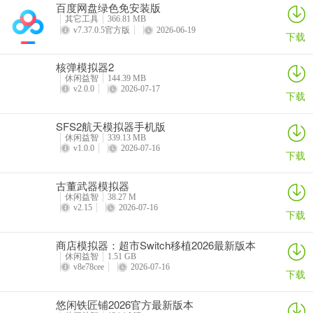
百度网盘绿色免安装版
田园休闲时光赚钱游戏能赚多少钱
详情
详情
详情
详情
其它工具
366.81 MB
田园休闲时光这款赚钱游戏能赚多少，因人而异哦。它是个超棒的乡
v7.37.0.5官方版
2026-06-19
下载
村田园经营模拟游戏，能让你体验田园生活。玩法简单，开垦土地种
作物、养家禽，还能完成订单任务积累资源得奖励。游戏有绿色生态
核弹模拟器2
休闲益智
144.39 MB
循环，作物残渣喂家禽，粪便当肥料，自给自足。美术风格清新治
v2.0.0
2026-07-17
下载
愈，音效舒缓，能帮你缓解压力。而且没有体力限制，离线也能玩，
利用碎片化时间就行。完成订单任务能获金币、红包奖励，解锁新作
SFS2航天模拟器手机版
物、建筑和功能。玩家间还能互动，分享收获、交换资源。从荒地到
休闲益智
339.13 MB
繁荣农场，看着自己的田园一步步成长，成就感满满。在这里，既能
v1.0.0
2026-07-16
下载
享受田园乐趣，又有机会小赚一笔，是个很不错的选择呢。
古董武器模拟器
休闲益智
38.27 M
v2.15
2026-07-16
下载
田园休闲时光游戏玩法
商店模拟器：超市Switch移植2026最新版本
1、基础经营：
休闲益智
1.51 GB
v8e78cee
2026-07-16
玩家扮演一位回归自然的都市人，在山清水秀的乡野间从头开始。包
下载
括开垦土地、选择并播种作物、按时浇水、等待成熟后收获，最后将
悠闲铁匠铺2026官方最新版本
农产品出售换取资金，开启下一轮生产循环。