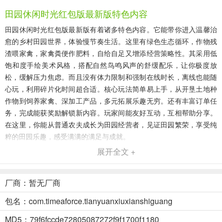
田园休闲时光红包版最新版特色内容
田园休闲时光红包版最新版有着诸多特色内容。它能带你进入温馨治
愈的乡村田园世界，体验慢节奏生活。这里有绿色生态循环，作物残
渣喂家禽，家禽粪便作肥料，自给自足又增添经营策略性。其采用低
饱和度手绘美术风格，搭配自然鸟鸣风声的舒缓配乐，让你极度放
松，缓解压力焦虑。而且没有体力限制和强制在线时长，离线也能随
心玩，利用碎片化时间超合适。核心玩法简单易上手，从开垦土地种
作物到饲养家禽、深加工产品，多元拓展乐趣无穷。还有丰富订单任
务，完成能获奖励解锁新内容。玩家间能友好互动，互相帮助分享。
在这里，你能从普通农夫成长为田园经营者，见证田园繁荣，享受纯
粹的田园乐趣，感受满满的满足与成就。
展开全文 +
田园休闲时光2026官方最新版本优势
1. 绿色生态循环：作物残渣喂家禽，家禽粪便回田作肥，形成自给自
厂商：暂无厂商
足生态闭环，增添经营策略与真实感。
包名：com.timeaforce.tianyuanxiuxianshiguang
2. 极致放松体验：低饱和度手绘风，搭配自然音效，营造高度放松氛
围，缓解压力焦虑。
MD5：79f6fccde72805087272f9f1700f1180