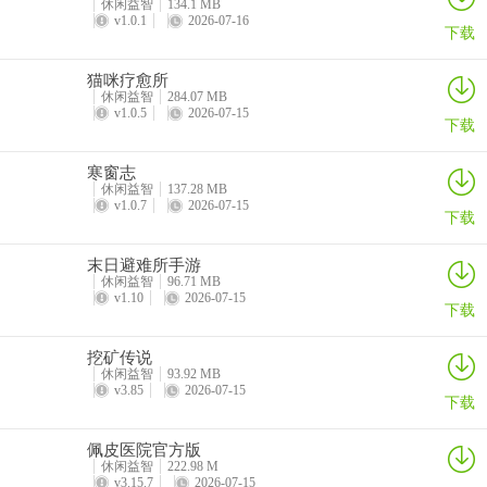
休闲益智
134.1 MB
v1.0.1
2026-07-16
下载
2、多元拓展：
猫咪疗愈所
休闲益智
284.07 MB
在基础种植之外，可以建设牧场饲养家禽动物，并建造如加工设施等
v1.0.5
2026-07-15
下载
建筑，对原材料进行深加工，提升产品价值，形成更复杂的产业链。
通过浏览田园休闲时光图片，可以提前了解这些丰富的游戏内容。
寒窗志
休闲益智
137.28 MB
v1.0.7
2026-07-15
下载
3、任务与成长：
末日避难所手游
休闲益智
96.71 MB
游戏内设有持续更新的订单任务，引导玩家体验完整内容。完成任务
v1.10
2026-07-15
下载
是获得奖励、解锁新区域和新功能的关键。整个游戏过程描绘了从普
通农夫成长为田园经营者的完整路径。
挖矿传说
休闲益智
93.92 MB
v3.85
2026-07-15
下载
田园休闲时光2026官方最新版本常见问题
佩皮医院官方版
休闲益智
222.98 M
v3.15.7
2026-07-15