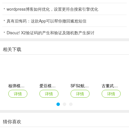
wordpress博客如何优化，设置更符合搜索引擎优化
真有后悔药：这款App可以帮你撤回尴尬短信
田园休闲时光2026官方最新版本使用说明
1. 开垦土地，选择作物播种，按时浇水，成熟后收获出售换资金，开
Discuz! X2验证码的产生和验证及随机数产生探讨
启生产循环。
2. 建设牧场饲养家禽，建造加工设施等深加工原材料，提升产品价
相关下载
值，拓展产业链。
3. 完成游戏内持续更新的订单任务，获取奖励，解锁新区域和功能，
见证田园成长。
4. 作物残渣喂家禽，家禽粪便回田作肥料，形成绿色生态循环，增加
核弹模拟器2
爱豆模拟器最新版
SFS2航天模拟器手机版
古董武器模拟器
经营策略性。
详情
详情
详情
详情
5. 无体力限制，无强制在线时长要求，核心操作可离线，利用碎片化
时间随心玩。
猜你喜欢
商店模拟器：超市Switch移植2026最新版本
悠闲铁匠铺2026官方最新版本
猫咪疗愈所
寒窗志