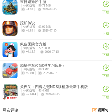
末日避难所手游
休闲益智
96.71 MB
v1.10
2026-07-15
下载
挖矿传说
休闲益智
93.92 MB
v3.85
2026-07-15
下载
鸿运方块红包版2024年最新版亮点
佩皮医院官方版
休闲益智
222.98 M
鸿运方块红包版 2024 年最新版可是一款超棒的休闲益智游戏！它把
v3.15.7
2026-07-15
下载
策略和休闲完美结合，拖动木块匹配颜色出口的操作简单，但要在限
时内规划路径，很考验策略思考能力。每关有目标和时间限制，难度
烧脑停车位(驾驶学习应用)
递增，持续带来新鲜感。游戏画面色彩鲜明、UI 简洁，还有轻松音
休闲益智
80.3 MB
效，适配碎片化时间，随时能玩。它的亮点超多！有红包奖励机制，
v2.0.0
2026-07-15
下载
完成关卡或目标就能得红包，收益能提现。还有多元收益途径，签
到、做任务、看广告都能赚。随着等级提升，红包提款比例或奖励额
犬夜叉：四魂之谜NDS移植版最新手机版
休闲益智
43.4 MB
度可能变高。而且操作简单，对手机性能要求低，运行流畅不卡顿。
v2.6.0.4
2026-07-15
下载
想在休闲时锻炼思维又能赚点零花钱，就选鸿运方块红包版 2024 年
最新版，赶紧去正规渠道下载体验吧！
网友评论
说两句