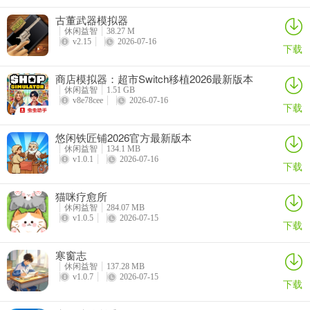
古董武器模拟器
2. 任务福利：每日签到、完成日常任务，如连续消除或过特定关卡，
休闲益智
38.27 M
可获红包或货币。
v2.15
2026-07-16
下载
3. 策略奖励：高效消除，像连消或一次性通过多出口，能触发特殊奖
商店模拟器：超市Switch移植2026最新版本
励，如高额红包或道具。
休闲益智
1.51 GB
v8e78cee
2026-07-16
下载
4. 红包获取：完成关卡、达成消除目标直接得红包，还能通过签到、
任务、看广告积累。
悠闲铁匠铺2026官方最新版本
休闲益智
134.1 MB
5. 操作特点：仅需滑动或点击，上手简单，轻量级应用，对手机性能
v1.0.1
2026-07-16
下载
要求低，运行流畅。
猫咪疗愈所
休闲益智
284.07 MB
v1.0.5
2026-07-15
下载
寒窗志
休闲益智
137.28 MB
v1.0.7
2026-07-15
下载