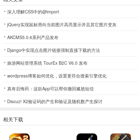
深入理解CSS中的@import
jQuery实现鼠标滑向当前图片高亮显示并且其它图片变灰
AKCMS5.0.6系列产品发布
Django中实现点击图片链接强制直接下载的方法
旅游网站管理系统 TourEx B2C V6.0 发布
鸿运方块最新安卓版功能
wordpress博客如何优化，设置更符合搜索引擎优化
1、拖动不同形状木块，从颜色匹配出口移出完成消除，锻炼逻辑思维
真有后悔药：这款App可以帮你撤回尴尬短信
与反应速度。
Discuz! X2验证码的产生和验证及随机数产生探讨
2、每关设完成目标与时间限制，难度递增，持续带来新鲜感与挑战
性。
相关下载
3、色彩鲜明设计简洁，搭配轻松音效，适配碎片化时间随时放松。
4、完成关卡或达成消除目标可获红包奖励，收益能累计提现。