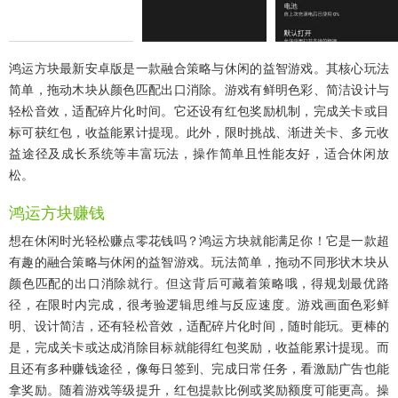
鸿运方块最新安卓版是一款融合策略与休闲的益智游戏。其核心玩法
简单，拖动木块从颜色匹配出口消除。游戏有鲜明色彩、简洁设计与
轻松音效，适配碎片化时间。它还设有红包奖励机制，完成关卡或目
标可获红包，收益能累计提现。此外，限时挑战、渐进关卡、多元收
益途径及成长系统等丰富玩法，操作简单且性能友好，适合休闲放
松。
鸿运方块赚钱
想在休闲时光轻松赚点零花钱吗？鸿运方块就能满足你！它是一款超
有趣的融合策略与休闲的益智游戏。玩法简单，拖动不同形状木块从
颜色匹配的出口消除就行。但这背后可藏着策略哦，得规划最优路
径，在限时内完成，很考验逻辑思维与反应速度。游戏画面色彩鲜
明、设计简洁，还有轻松音效，适配碎片化时间，随时能玩。更棒的
是，完成关卡或达成消除目标就能得红包奖励，收益能累计提现。而
且还有多种赚钱途径，像每日签到、完成日常任务，看激励广告也能
拿奖励。随着游戏等级提升，红包提款比例或奖励额度可能更高。操