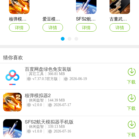
5、支持滑动或点击操作，上手简单，对手机性能要求低，运行流畅。
核弹模拟器2
爱豆模拟器最新版
SFS2航天模拟器手机版
古董武器模拟器
详情
详情
详情
详情
猜你喜欢
商店模拟器：超市Switch移植2026最新版本
悠闲铁匠铺2026官方最新版本
猫咪疗愈所
寒窗志
百度网盘绿色免安装版
详情
详情
详情
详情
其它工具
366.81 MB
v7.37.0.5官方版
2026-06-19
下载
核弹模拟器2
休闲益智
144.39 MB
v2.0.0
2026-07-17
下载
SFS2航天模拟器手机版
鸿运方块最新安卓版使用说明
休闲益智
339.13 MB
1. 核心消除：拖动不同形状木块，从颜色匹配出口移出棋盘，操作时
v1.0.0
2026-07-16
下载
留意布局与时间限制。