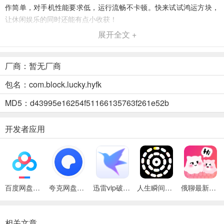
作简单，对手机性能要求低，运行流畅不卡顿。快来试试鸿运方块，
让休闲娱乐的同时还能有点小收获！
展开全文 +
鸿运方块最新安卓版优势
1. 策略休闲结合：拖动木块匹配出口，简单操作却需策略规划，兼顾
厂商：暂无厂商
放松与动脑。
包名：com.block.lucky.hyfk
2. 适配碎片化：色彩鲜明、音效轻松，支持随时启停，适配通勤休息
等碎片时间。
MD5：d43995e16254f51166135763f261e52b
3. 红包奖励多：完成关卡或目标得红包，收益可累计提现，增添赚零
开发者应用
花钱乐趣。
4. 操作超简单：仅需滑动或点击，上手极易，轻量级应用，运行流畅
不卡顿。
百度网盘绿色免安装Pc电脑版
夸克网盘官方正式版
迅雷vip破解版永久会员2024版
人生瞬间最新手机版
俄聊最新手机版
相关文章