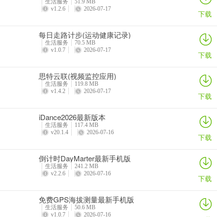
生活服务
51.9 MB
v1.2.6
2026-07-17
下载
每日走路计步(运动健康记录)
生活服务
70.5 MB
v1.0.7
2026-07-17
下载
思特云联(视频监控应用)
生活服务
119.8 MB
v1.4.2
2026-07-17
下载
iDance2026最新版本
生活服务
117.4 MB
v20.1.4
2026-07-16
下载
倒计时DayMarter最新手机版
生活服务
241.2 MB
v2.2.6
2026-07-16
下载
免费GPS海拔测量最新手机版
生活服务
50.6 MB
v1.0.7
2026-07-16