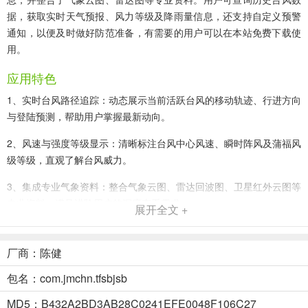
据，获取实时天气预报、风力等级及降雨量信息，还支持自定义预警
通知，以便及时做好防范准备，有需要的用户可以在本站免费下载使
用。
应用特色
1、实时台风路径追踪：动态展示当前活跃台风的移动轨迹、行进方向
与登陆预测，帮助用户掌握最新动向。
2、风速与强度等级显示：清晰标注台风中心风速、瞬时阵风及蒲福风
级等级，直观了解台风威力。
3、集成专业气象资料：整合气象云图、雷达回波图、卫星红外云图等
专业资料，满足进阶用户的深度查看需求。
展开全文 +
4、多维度天气预报：提供实时天气预报、小时级降雨量预测及风力变
化趋势，辅助出行决策。
厂商：陈健
5、历史台风数据查询：支持历年台风路径回溯与数据检索，方便对比
包名：com.jmchn.tfsbjsb
研究和灾害复盘。
MD5：B432A2BD3AB28C0241EFE0048F106C27