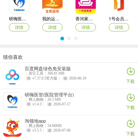
物体验，让你无需东奔西走就能买到各类商品。关于它是否是传销，
其实判断一个平台不能仅靠猜测。一米臻选有正规的运营模式和商品
销售体系。从其宣传来看，致力于为用户提供优质商品。而且它不断
研嗨医管(医院管理平台)
我的运动馆app
香河家具城网上商城app
1号会员店(电商购物平台)
更新完善，比如更新隐私政策及其弹窗，保障用户权益。如果你有购
详情
详情
详情
详情
物需求，不妨亲自体验一番，在购物过程中去观察和感受它的运作，
这样能更准确地判断它是否符合你的期望，解决你对于购物平台选择
的担忧，引导你轻松购物。
猜你喜欢
一米臻选2026官方最新版本常见问题
尚美滋
托特衣箱官方版
多特瑞app
黑淘app
百度网盘绿色免安装版
问：一米臻选 2026 官方最新版本是什么？
详情
详情
详情
详情
其它工具
366.81 MB
v7.37.0.5官方版
2026-06-19
下载
答：一米臻选 2026 官方最新版本是一米生态平台的官方移动端应
用。
研嗨医管(医院管理平台)
网上购物
26.5 MB
问：这个版本有什么特点？
v1.4.3
2026-07-17
下载
答：官方正品，品质无忧，能一站式购物，便捷省心，可满足您所有
淘领地app
需求，高效快捷，且更新了隐私政策及其弹窗。
网上购物
54.06MB
v5.5.5
2026-07-06
问：软件上的商品都是正品吗？
下载