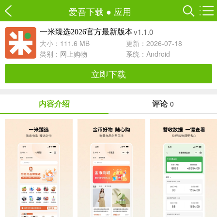
爱吾下载
●
应用
v1.1.0
一米臻选2026官方最新版本
大小：111.6 MB
更新：2026-07-18
类别：
网上购物
系统：Android
立即下载
内容介绍
评论
0