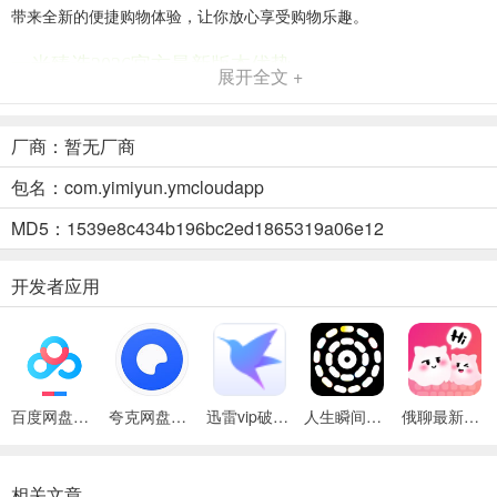
带来全新的便捷购物体验，让你放心享受购物乐趣。
一米臻选2026官方最新版本优势
展开全文 +
1、官方正品保障
一米臻选 2026 官方最新版本提供官方正品，品质无忧，让您购物无
厂商：暂无厂商
后顾之忧。
包名：com.yimiyun.ymcloudapp
2、一站式购物便捷
MD5：1539e8c434b196bc2ed1865319a06e12
该版本满足您所有需求，一站式购物体验，高效快捷又省心，节省您
的购物时间。
开发者应用
一米臻选2026官方最新版本功能
1、官方正品保障，品质无忧，让您购物放心。
2、一站式购物体验，满足您的所有需求，省心又便捷。
百度网盘绿色免安装Pc电脑版
夸克网盘官方正式版
迅雷vip破解版永久会员2024版
人生瞬间最新手机版
俄聊最新手机版
3、移动端应用，随时随地开启高效快捷的购物之旅。
4、更新隐私政策及弹窗，保障您的信息安全。
相关文章