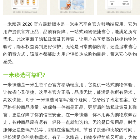
一米臻选 2026 官方最新版本是一米生态平台官方移动端应用。它为
用户提供官方正品，品质有保障，一站式购物便捷省心，能满足所有
需求。此次更新了隐私政策及其弹窗，让用户在享受高效快捷购物体
验时，隐私权益得到更好保护。无论是日常购物所需，还是追求省心
的消费方式，该版本都能助力用户轻松达成购物目标，带来安心购物
感受。
一米臻选可靠吗?
一米臻选是一米生态平台官方移动端应用，它提供一站式购物体验，
让你省心又便捷。这里有官方正品，品质无忧，能满足你所有需求，
高效快捷。对于“一米臻选可靠吗”这个疑问，它给出了肯定答案。它
严格把控商品质量，确保每一件都是正品。更新后的隐私政策及其弹
窗，更是保障了你的信息安全。在一米臻选，你不用再为购物东奔西
走，各种商品应有尽有，轻轻一点就能选购。无论是日常用品、时尚
服饰还是数码产品等，都能在这里找到。节省了挑选和比较的时间，
轻松满足你的购物需求。有了一米臻选，购物变得简单又可靠，为你