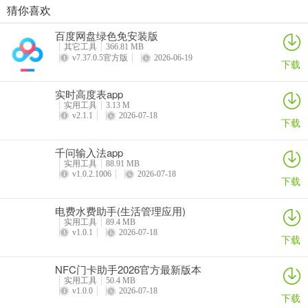
猜你喜欢
高清屏幕录制助手(手机录屏剪辑工具)
绿叶加速器app
罗盘相机app
fluxdown手机版
百度网盘绿色免安装版
详情
详情
详情
详情
其它工具
366.81 MB
v7.37.0.5官方版
2026-06-19
下载
实时高度表app
实用工具
3.13 M
v2.1.1
2026-07-18
下载
千问输入法app
实用工具
88.91 MB
v1.0.2.1006
2026-07-18
下载
电费水费助手(生活管理应用)
实用工具
89.4 MB
v1.0.1
2026-07-18
下载
NFC门卡助手2026官方最新版本
实用工具
50.4 MB
v1.0.0
2026-07-18
下载