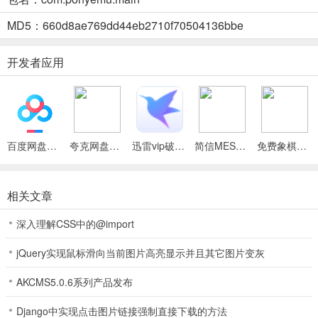
存储路径:storage/emulated/0PonyEmu 。
MD5：660d8ae769dd44eb2710f70504136bbe
用小马模拟器玩别的psp游戏存档都是这个位置。
开发者应用
小马模拟器怎么删除游戏
1、运行小马模拟器，我们可以在主界面可以看到已经安装的应用
2、如果点击的话我们会发现应用就会自动启动了，那么怎么删除呢？
3、其实很简单，我们像在安卓上操作应用一样，鼠标左键一直按着应
百度网盘绿色免安装Pc电脑版
夸克网盘官方正式版
迅雷vip破解版永久会员2024版
简信MES最新手机版
免费象棋竞技比拼2026最新版本
用就会出现删除的图标
4、点击叉号就可以删除已经安装的文件了
相关文章
5、点击确定，稍等一会儿就会删除完成了
深入理解CSS中的@import
jQuery实现鼠标滑向当前图片高亮显示并且其它图片变灰
AKCMS5.0.6系列产品发布
Django中实现点击图片链接强制直接下载的方法