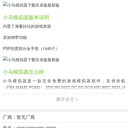
小马模拟器版本说明
内置了海量好玩的游戏资源
添加倒带功能
PSP内置部分金手指（1440个）
小马模拟器怎么样
小马模拟器是一款完全免费的游戏模拟器软件，支持街机
（FBA,MAME,PGM2）,3DS,WII,NGC,DC,SS,DOS,MD,WSC,NDS,JAVA
等多种游戏机，后续还将不断增加中。软件内集成了ROM搜索，游戏
展开全文 +
运行简单方便，模拟器内核自动加载更新，无需安装，不需要专业知
识及繁琐操作，点击即可下载启动游戏。
厂商：暂无厂商
小马模拟器下载的游戏在哪个文件夹
包名：com.ponyemu.main