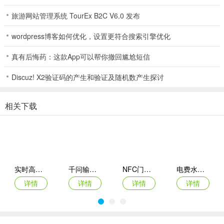
旅游网站管理系统 TourEx B2C V6.0 发布
wordpress博客如何优化，设置更符合搜索引擎优化
真有后悔药：这款App可以帮你撤回尴尬短信
Discuz! X2验证码的产生和验证及随机数产生探讨
相关下载
实时高度表app
千问输入法app
NFC门卡助手2026官方最新版本
电费水费助手(生活管理应用)
详情
详情
详情
详情