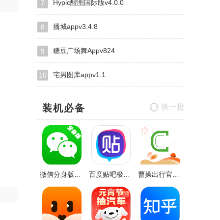
Hypic醒图国际版v4.0.0
7
播城appv3.4.8
8
糖豆广场舞Appv824
9
宅男图库appv1.1
10
装机必备
换一批
微信分身版2024最新版v7.3.2安卓手机版
百度贴吧极速版2024最新版本v12.51.7.1
曹操出行官方版v5.8.4安卓最新版