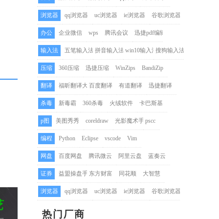
浏览器
qq浏览器
uc浏览器
ie浏览器
谷歌浏览器
办公
企业微信
wps
腾讯会议
迅捷pdf编辑器
输入法
五笔输入法
拼音输入法
win10输入法
搜狗输入法
压缩
360压缩
迅捷压缩
WinZips
BandiZip
翻译
福昕翻译大师
百度翻译
有道翻译
迅捷翻译
杀毒
新毒霸
360杀毒
火绒软件
卡巴斯基
p图
美图秀秀
coreldraw
光影魔术手
pscc
编程
Python
Eclipse
vscode
Vim
网盘
百度网盘
腾讯微云
阿里云盘
蓝奏云
证券
益盟操盘手
东方财富
同花顺
大智慧
浏览器
qq浏览器
uc浏览器
ie浏览器
谷歌浏览器
热门厂商