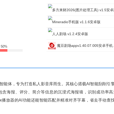
番旗听书免费畅听(听书软件)v1.0.8安卓版
多方来财2026(图片处理工具)v1.5安卓版
Mineradio手机版v1.1.6安卓版
魔豆剧场appv1.
人人剧场v1.2.4安卓版
:
50%
放智能体，专为打造私人影音库而生。其核心搭载AI智能刮削引
含海报、评分、简介等信息的沉浸式海报墙，识别成功率高达
lux播放器的AI功能还能智能匹配并精准对齐字幕，省去手动查