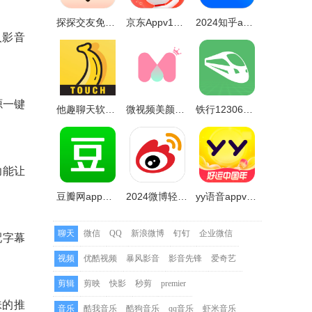
探探交友免费聊天v6.0.8.2
京东Appv12.4.0
2024知乎app最新版v9.34.0
人影音
源一键
他趣聊天软件appv8.0.2.3安卓最新版本
微视频美颜大师app(改名视频美颜大师)v3.1.1
铁行12306火车票软件appv8.6.4
功能让
豆瓣网app手机版本v7.67.0
2024微博轻享版v6.3.3安卓手机版
yy语音appv8.32.3安卓最新版本
聊天
微信
QQ
新浪微博
钉钉
企业微信
配字幕
视频
优酷视频
暴风影音
影音先锋
爱奇艺
剪辑
剪映
快影
秒剪
premier
味的推
音乐
酷我音乐
酷狗音乐
qq音乐
虾米音乐