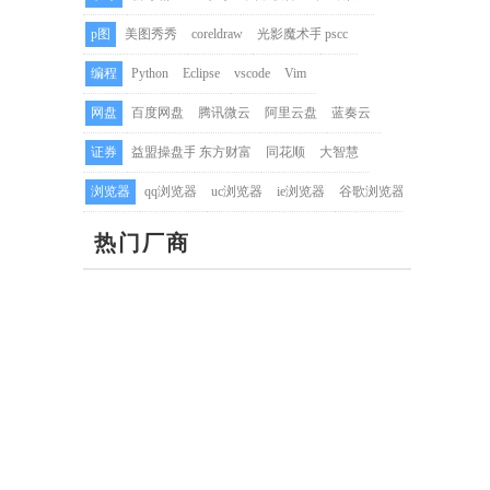
p图
美图秀秀
coreldraw
光影魔术手
pscc
编程
Python
Eclipse
vscode
Vim
网盘
百度网盘
腾讯微云
阿里云盘
蓝奏云
证券
益盟操盘手
东方财富
同花顺
大智慧
浏览器
qq浏览器
uc浏览器
ie浏览器
谷歌浏览器
热门厂商