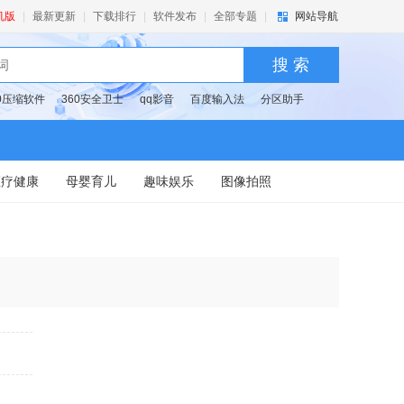
机版
|
最新更新
|
下载排行
|
软件发布
|
全部专题
|
网站导航
搜 索
60压缩软件
360安全卫士
qq影音
百度输入法
分区助手
医疗健康
母婴育儿
趣味娱乐
图像拍照