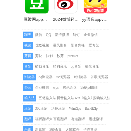
豆瓣网app手机版本v7.67.0
2024微博轻享版v6.3.3安卓手机版
yy语音appv8.32.3安卓最新版本
聊天
微信
QQ
新浪微博
钉钉
企业微信
视频
优酷视频
暴风影音
影音先锋
爱奇艺
剪辑
剪映
快影
秒剪
premier
音乐
酷我音乐
酷狗音乐
qq音乐
虾米音乐
浏览器
qq浏览器
uc浏览器
ie浏览器
谷歌浏览器
办公
企业微信
wps
腾讯会议
迅捷pdf编辑器
输入法
五笔输入法
拼音输入法
win10输入法
搜狗输入法
压缩
360压缩
迅捷压缩
WinZips
BandiZip
翻译
福昕翻译大师
百度翻译
有道翻译
迅捷翻译
杀毒
新毒霸
360杀毒
火绒软件
卡巴斯基