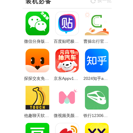
装机必备
换一批
微信分身版2024最新版v7.3.2安卓手机版
百度贴吧极速版2024最新版本v12.51.7.1
曹操出行官方版v5.8.4安卓最新版
探探交友免费聊天v6.0.8.2
京东Appv12.4.0
2024知乎app最新版v9.34.0
他趣聊天软件appv8.0.2.3安卓最新版本
微视频美颜大师app(改名视频美颜大师)v3.1.1
铁行12306火车票软件appv8.6.4