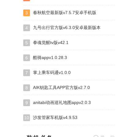
春秋航空最新版v7.5.7安卓手机版
3
九号出行官方版v6.3.0安卓最新版本
4
拳魂觉醒tv版v42.1
5
酷骑appv1.0.28.3
6
掌上乘车码通v1.0.0
7
AIK钥匙工具APP官方版v2.7.0
8
anitabi动画巡礼地图appv2.0.3
9
沙发管家车机版v4.9.53
10